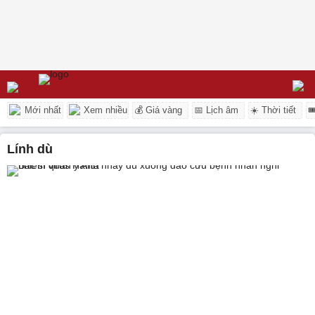
Mới nhất
Xem nhiều
💰 Giá vàng
📅 Lịch âm
☀️ Thời tiết

lính dù