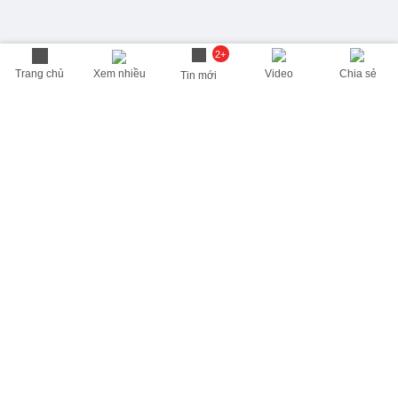
2+
Trang chủ
Xem nhiều
Video
Chia sẻ
Tin mới
THÔNG TIN HỮU ÍCH
Cập nhật nhanh các thông tin được quan tâm mỗi ngày