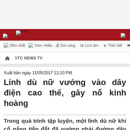
Mới nhất
Xem nhiều
💰 Giá vàng
📅 Lịch âm
☀️ Thời tiết

VTC NEWS TV
Xuất bản ngày 11/05/2017 12:10 PM
Lính dù nữ vướng vào dây
điện cao thế, gây nổ kinh
hoàng
Trong quá trình tập luyện, một lính dù nữ khi
cố gắng tiếp đất đã vướng phải đường dây