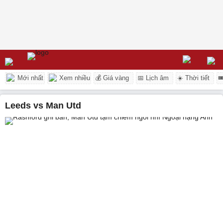
Mới nhất
Xem nhiều
💰 Giá vàng
📅 Lịch âm
☀️ Thời tiết

Leeds vs Man Utd