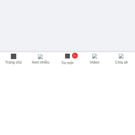
7+
Trang chủ
Xem nhiều
Video
Chia sẻ
Tin mới