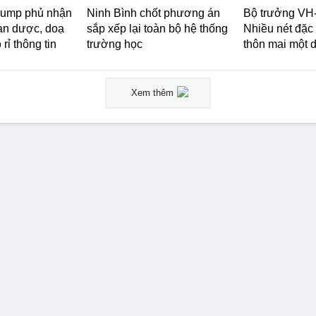
rump phủ nhận
Ninh Bình chốt phương án
Bộ trưởng VH
đạn dược, doạ
sắp xếp lại toàn bộ hệ thống
Nhiều nét đặc
 rỉ thông tin
trường học
thôn mai một 
Xem thêm