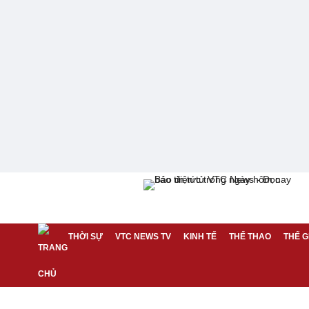
THỜI SỰ
VTC NEWS TV
KINH TẾ
THỂ THAO
THẾ G