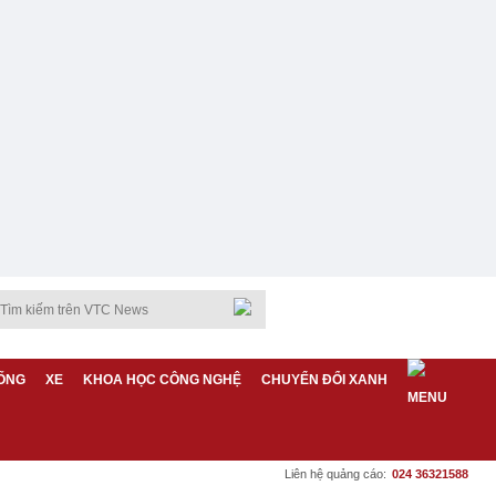
ỐNG
XE
KHOA HỌC CÔNG NGHỆ
CHUYỂN ĐỔI XANH
Liên hệ quảng cáo:
024 36321588