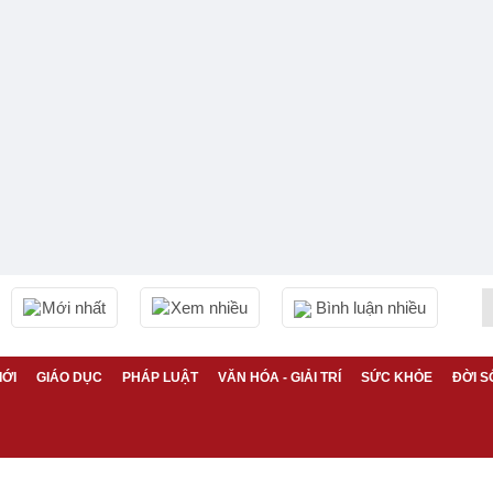
Mới nhất
Xem nhiều
Bình luận nhiều
IỚI
GIÁO DỤC
PHÁP LUẬT
VĂN HÓA - GIẢI TRÍ
SỨC KHỎE
ĐỜI S