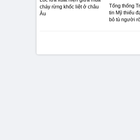
Tổng thống T
cháy rừng khốc liệt ở châu
tin Mỹ thiếu 
Âu
bỏ tù người rò