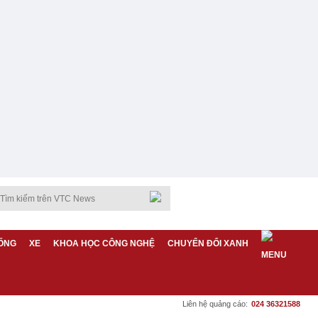
ỐNG
XE
KHOA HỌC CÔNG NGHỆ
CHUYỂN ĐỔI XANH
Liên hệ quảng cáo:
024 36321588