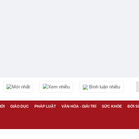
Mới nhất
Xem nhiều
Bình luận nhiều
IỚI
GIÁO DỤC
PHÁP LUẬT
VĂN HÓA - GIẢI TRÍ
SỨC KHỎE
ĐỜI S