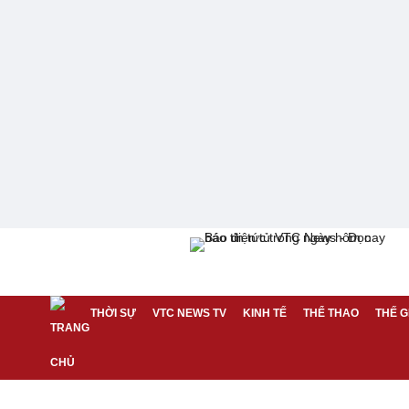
THỜI SỰ
VTC NEWS TV
KINH TẾ
THỂ THAO
THẾ G