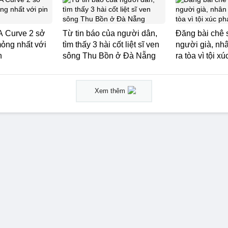
Curve 2 sở
Từ tin báo của người dân,
Đăng bài chê 
mỏng nhất với
tìm thấy 3 hài cốt liệt sĩ ven
người già, nh
h
sông Thu Bồn ở Đà Nẵng
ra tòa vì tội x
Xem thêm