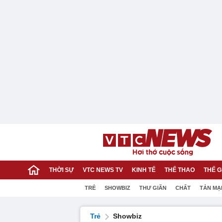
THỜI SỰ
VTC NEWS TV
KINH TẾ
THỂ THAO
THẾ G
TRẺ
SHOWBIZ
THƯ GIÃN
CHẤT
TẢN MẠ
Trẻ
Showbiz