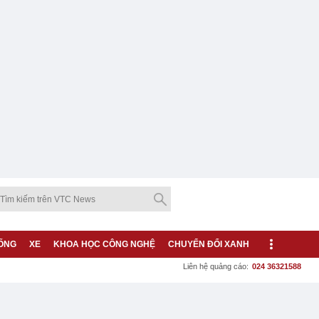
ỐNG
XE
KHOA HỌC CÔNG NGHỆ
CHUYỂN ĐỔI XANH
Liên hệ quảng cáo:
024 36321588