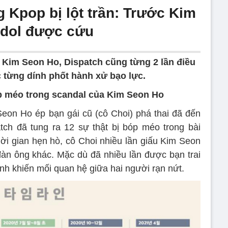
 Kpop bị lột trần: Trước Kim
idol được cứu
 Kim Seon Ho, Dispatch cũng từng 2 lần điều
c từng dính phốt hành xử bạo lực.
óp méo trong scandal của Kim Seon Ho
on Ho ép bạn gái cũ (cô Choi) phá thai đã đến
tch đã tung ra 12 sự thật bị bóp méo trong bài
hời gian hẹn hò, cô Choi nhiều lần giấu Kim Seon
àn ông khác. Mặc dù đã nhiều lần được bạn trai
tình khiến mối quan hệ giữa hai người rạn nứt.