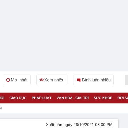
Mới nhất
Xem nhiều
Bình luận nhiều
IỚI
GIÁO DỤC
PHÁP LUẬT
VĂN HÓA - GIẢI TRÍ
SỨC KHỎE
ĐỜI S
N
Xuất bản ngày 26/10/2021 03:00 PM