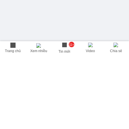
11+
Trang chủ
Xem nhiều
Video
Chia sẻ
Tin mới