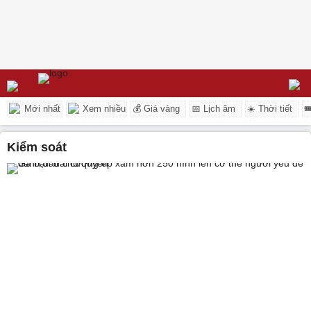
Mới nhất
Xem nhiều
💰 Giá vàng
📅 Lịch âm
☀️ Thời tiết

kiểm soát