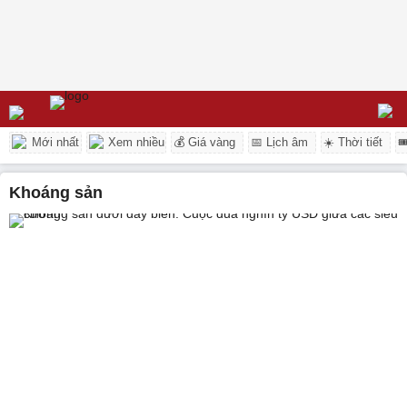
Mới nhất
Xem nhiều
💰 Giá vàng
📅 Lịch âm
☀️ Thời tiết

khoáng sản