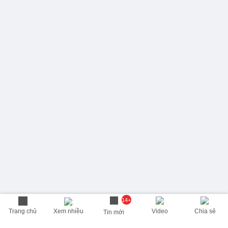
14+
Trang chủ
Xem nhiều
Video
Chia sẻ
Tin mới