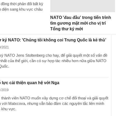
đồng thời phản đối bất kỳ
n diện sang khu vực châu
NATO 'đau đầu' trong tiến trình
tìm gương mặt mới cho vị trí
Tổng thư ký mới
 ký NATO: 'Chúng tôi không coi Trung Quốc là kẻ thù’
0/2021
ký NATO Jens Stoltenberg cho hay, để giải quyết một số vấn đề
nhất của thế giới, cần có sự hợp tác nhiều hơn nữa giữa NATO
Quốc.
lực cải thiện quan hệ với Nga
1/2019
thành viên NATO muốn xây dựng cơ chế đối thoại và giải quyết
 với Matxcova, nhưng vẫn bảo đảm các nguyên tắc liên minh
h khu vực.