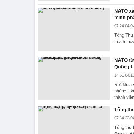
NATO xác
minh phả
07:24 04/0
Tổng Thư 
thách thứ
NATO từ
Quốc ph
14:51 04/1
RIA Novos
phòng Ukr
thành viê
Tổng thư
07:34 22/0
Tổng thư 
được cải t