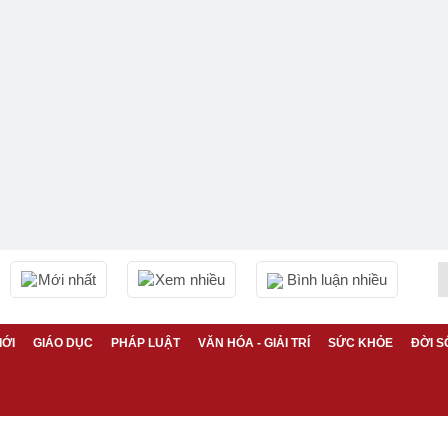
Mới nhất
Xem nhiều
Bình luận nhiều
IỚI
GIÁO DỤC
PHÁP LUẬT
VĂN HÓA - GIẢI TRÍ
SỨC KHỎE
ĐỜI S