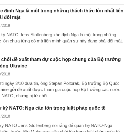
 định Nga là một trong những thách thức lớn nhất liên
i đối mặt
4/2019
ký NATO Jens Stoltenberg xác định Nga là một trong những
c lớn chưa từng có mà liên minh quân sự này đang phải đối mặt.
 chối đề xuất tham dự cuộc họp chung của Bộ trưởng
òng Ukraine
0/2018
ti ngày 3/10 đưa tin, ông Stepan Poltorak, Bộ trưởng Bộ Quốc
aine gửi đề xuất được tham gia cuộc họp Bộ trưởng các nước
n NATO, nhưng bị từ chối.
 ký NATO: Nga cần tôn trọng luật pháp quốc tế
4/2018
ký NATO Jens Stoltenberg nói rằng để quan hệ NATO-Nga
hiện, trước tiên Matxcơva cần phải tôn trọng luật pháp quốc tế.