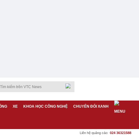
ỐNG
XE
KHOA HỌC CÔNG NGHỆ
CHUYỂN ĐỔI XANH
Liên hệ quảng cáo:
024 36321588