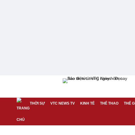
THỜI SỰ
VTC NEWS TV
KINH TẾ
THỂ THAO
THẾ G