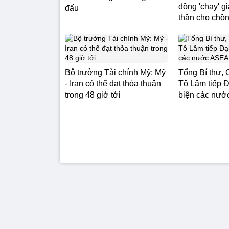
đồng 'chạy' g
đấu
thần cho chồ
Bộ trưởng Tài chính Mỹ: Mỹ
Tổng Bí thư, 
- Iran có thể đạt thỏa thuận
Tô Lâm tiếp Đ
trong 48 giờ tới
biện các nư