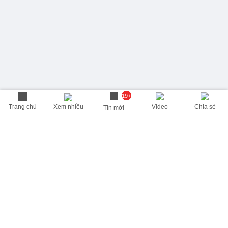
19+
Trang chủ
Xem nhiều
Video
Chia sẻ
Tin mới