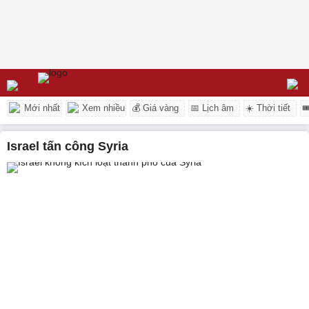
Mới nhất
Xem nhiều
💰 Giá vàng
📅 Lịch âm
☀️ Thời tiết

Israel tấn công Syria