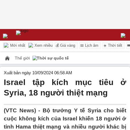
Mới nhất
Xem nhiều
💰 Giá vàng
📅 Lịch âm
☀️ Thời tiết

Thế giới
Thời sự quốc tế
Xuất bản ngày 10/09/2024 06:58 AM
Israel tập kích mục tiêu ở
Syria, 18 người thiệt mạng
(VTC News) -
Bộ trưởng Y tế Syria cho biết
cuộc không kích của Israel khiến 18 người ở
tỉnh Hama thiệt mạng và nhiều người khác bị