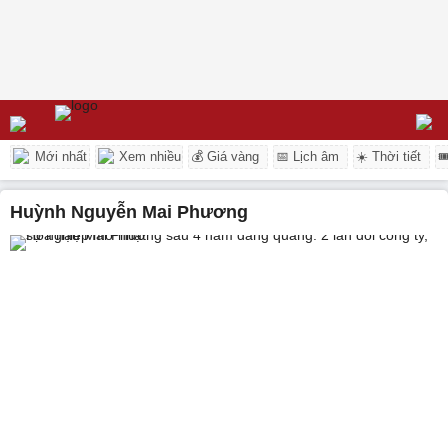
Mới nhất
Xem nhiều
💰 Giá vàng
📅 Lịch âm
☀️ Thời tiết

Huỳnh Nguyễn Mai Phương