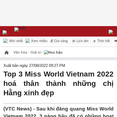
Mới nhất
Xem nhiều
💰 Giá vàng
📅 Lịch âm
☀️ Thời tiết

Văn hóa - Giải trí
Hoa hậu
Xuất bản ngày 27/08/2022 09:27 PM
Top 3 Miss World Vietnam 2022
hoá thân thành những chị
Hằng xinh đẹp
(VTC News) -
Sau khi đăng quang Miss World
Vietnam 2022, 3 nàng hậu đã có những hoạt