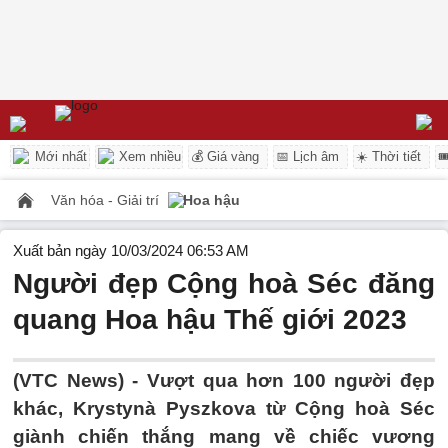
Mới nhất
Xem nhiều
💰 Giá vàng
📅 Lịch âm
☀️ Thời tiết

Văn hóa - Giải trí
Hoa hậu
Xuất bản ngày 10/03/2024 06:53 AM
Người đẹp Cộng hoà Séc đăng
quang Hoa hậu Thế giới 2023
(VTC News) -
Vượt qua hơn 100 người đẹp
khác, Krystynà Pyszkova từ Cộng hoà Séc
giành chiến thắng mang về chiếc vương