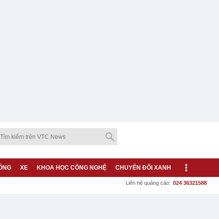
ỐNG
XE
KHOA HỌC CÔNG NGHỆ
CHUYỂN ĐỔI XANH
Liên hệ quảng cáo:
024 36321588