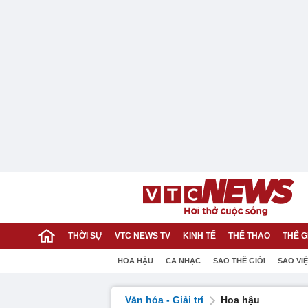
THỜI SỰ
VTC NEWS TV
KINH TẾ
THỂ THAO
THẾ G
HOA HẬU
CA NHẠC
SAO THẾ GIỚI
SAO VI
Văn hóa - Giải trí
Hoa hậu