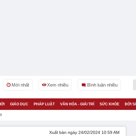
Mới nhất
Xem nhiều
Bình luận nhiều
IỚI
GIÁO DỤC
PHÁP LUẬT
VĂN HÓA - GIẢI TRÍ
SỨC KHỎE
ĐỜI S
ỆT
Xuất bản ngày 24/02/2024 10:59 AM