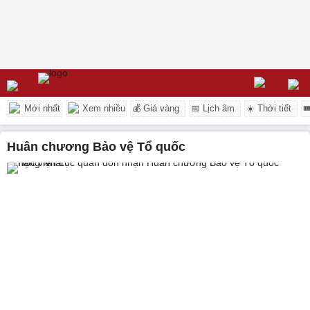
Mới nhất
Xem nhiều
💰 Giá vàng
📅 Lịch âm
☀️ Thời tiết

Huân chương Bảo vệ Tổ quốc