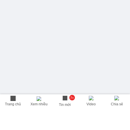
7+
Trang chủ
Xem nhiều
Video
Chia sẻ
Tin mới