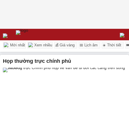
Mới nhất
Xem nhiều
💰 Giá vàng
📅 Lịch âm
☀️ Thời tiết

họp thường trực chính phủ