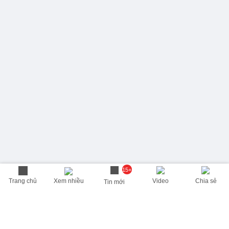
15+
Trang chủ
Xem nhiều
Video
Chia sẻ
Tin mới