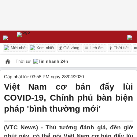
Mới nhất
Xem nhiều
💰 Giá vàng
📅 Lịch âm
☀️ Thời tiết

Thời sự
Tin nhanh 24h
Cập nhật lúc 03:58 PM ngày 28/04/2020
Việt Nam cơ bản đẩy lùi
COVID-19, Chính phủ bàn biện
pháp 'bình thường mới'
(VTC News) -
Thủ tướng đánh giá, đến giờ
phút này, có thể nói Việt Nam cơ bản đẩy lùi