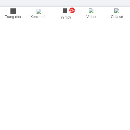
13+
Trang chủ
Xem nhiều
Video
Chia sẻ
Tin mới
THÔNG TIN HỮU ÍCH
Cập nhật nhanh các thông tin được quan tâm mỗi ngày
Lịch âm hôm nay