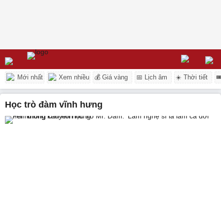
Mới nhất
Xem nhiều
💰 Giá vàng
📅 Lịch âm
☀️ Thời tiết

học trò đàm vĩnh hưng