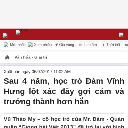
Mới nhất
Xem nhiều
💰 Giá vàng
📅 Lịch âm
☀️ Thời tiết

Văn hóa - Giải trí
Xuất bản ngày 06/07/2017 11:02 AM
Sau 4 năm, học trò Đàm Vĩnh
Hưng lột xác đầy gợi cảm và
trưởng thành hơn hẳn
Vũ Thảo My – cô học trò của Mr. Đàm - Quán
quân “Giọng hát Việt 2013” đã trở lại với hình