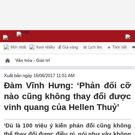
Mới nhất
Xem nhiều
💰 Giá vàng
📅 Lịch âm
☀️ Thời tiết

Văn hóa - Giải trí
Xuất bản ngày 16/06/2017 11:51 AM
Đàm Vĩnh Hưng: ‘Phản đối cỡ
nào cũng không thay đổi được
vinh quang của Hellen Thuỷ’
‘Dù là 100 triệu ý kiến phản đối cũng không
thể thay đổi được điều gì, nói như vậy không