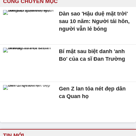
CÙNG CHUYÊN MỤC
Dàn sao 'Hậu duệ mặt trời'
sau 10 năm: Người tái hôn,
người vẫn lẻ bóng
Bí mật sau biệt danh 'anh
Bo' của ca sĩ Đan Trường
Gen Z lan tỏa nét đẹp dân
ca Quan họ
TIN MỚI