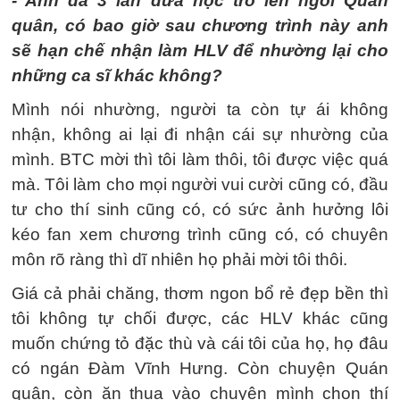
- Anh đã 3 lần đưa học trò lên ngôi Quán
quân, có bao giờ sau chương trình này anh
sẽ hạn chế nhận làm HLV để nhường lại cho
những ca sĩ khác không?
Mình nói nhường, người ta còn tự ái không
nhận, không ai lại đi nhận cái sự nhường của
mình. BTC mời thì tôi làm thôi, tôi được việc quá
mà. Tôi làm cho mọi người vui cười cũng có, đầu
tư cho thí sinh cũng có, có sức ảnh hưởng lôi
kéo fan xem chương trình cũng có, có chuyên
môn rõ ràng thì dĩ nhiên họ phải mời tôi thôi.
Giá cả phải chăng, thơm ngon bổ rẻ đẹp bền thì
tôi không tự chối được, các HLV khác cũng
muốn chứng tỏ đặc thù và cái tôi của họ, họ đâu
có ngán Đàm Vĩnh Hưng. Còn chuyện Quán
quân, còn ăn thua vào chuyện mình chọn thí