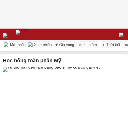
Mới nhất
Xem nhiều
💰 Giá vàng
📅 Lịch âm
☀️ Thời tiết

học bổng toàn phần Mỹ