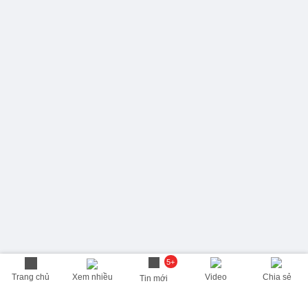
5+
Trang chủ
Xem nhiều
Video
Chia sẻ
Tin mới