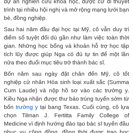
dự án nghiên cứu khoa học, được cử đi thuyết
trình tại nhiều hội nghị và mở rộng mạng lưới bạn
bè, đồng nghiệp.
Sau hai năm đầu đại học tại Mỹ, cô vẫn duy trì
điểm số tuyệt đối dù gần như làm việc toàn thời
gian. Những học bổng và khoản hỗ trợ học tập
tích lũy được giúp Nga có đủ tự tin để một lần
nữa theo đuổi mục tiêu trở thành bác sĩ.
Bốn năm sau ngày đặt chân đến Mỹ, cô tốt
nghiệp cử nhân Hóa sinh loại xuất sắc (Summa
Cum Laude) và nộp hồ sơ vào các trường y.
Kiều Nga nhận được thư báo trúng tuyển sớm từ
bốn
trường y
tại bang Texas. Cuối cùng, cô lựa
chọn Tilman J. Fertitta Family College of
Medicine vì định hướng đào tạo bác sĩ tuyến đầu
phục vụ cộng đồng, đồng thời được trao học