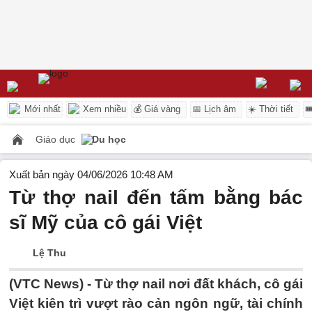
Mới nhất
Xem nhiều
💰 Giá vàng
📅 Lịch âm
☀️ Thời tiết

Giáo dục
Du học
Xuất bản ngày 04/06/2026 10:48 AM
Từ thợ nail đến tấm bằng bác
sĩ Mỹ của cô gái Việt
Lệ Thu
(VTC News) -
Từ thợ nail nơi đất khách, cô gái
Việt kiên trì vượt rào cản ngôn ngữ, tài chính