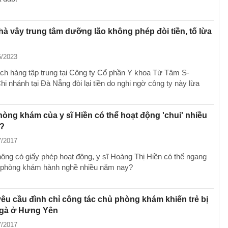
à vây trung tâm dưỡng lão không phép đòi tiền, tố lừa
5/2023
ch hàng tập trung tại Công ty Cổ phần Y khoa Từ Tâm S-
hi nhánh tại Đà Nẵng đòi lại tiền do nghi ngờ công ty này lừa
hòng khám của y sĩ Hiền có thể hoạt động 'chui' nhiều
?
7/2017
hông có giấy phép hoạt động, y sĩ Hoàng Thị Hiền có thể ngang
 phòng khám hành nghề nhiều năm nay?
yêu cầu đình chỉ công tác chủ phòng khám khiến trẻ bị
 gà ở Hưng Yên
7/2017