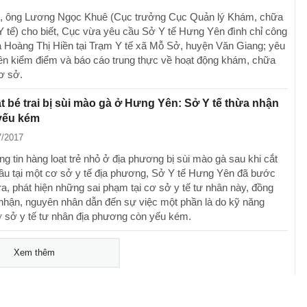
7, ông Lương Ngọc Khuê (Cục trưởng Cục Quản lý Khám, chữa
Y tế) cho biết, Cục vừa yêu cầu Sở Y tế Hưng Yên đình chỉ công
à Hoàng Thị Hiền tại Trạm Y tế xã Mỗ Sở, huyện Văn Giang; yêu
ền kiểm điểm và báo cáo trung thực về hoạt động khám, chữa
ơ sở.
t bé trai bị sùi mào gà ở Hưng Yên: Sở Y tế thừa nhận
 yếu kém
7/2017
g tin hàng loạt trẻ nhỏ ở địa phương bị sùi mào gà sau khi cắt
ầu tại một cơ sở y tế địa phương, Sở Y tế Hưng Yên đã bước
ra, phát hiện những sai phạm tại cơ sở y tế tư nhân này, đồng
 nhận, nguyên nhân dẫn đến sự việc một phần là do kỹ năng
ơ sở y tế tư nhân địa phương còn yếu kém.
Xem thêm