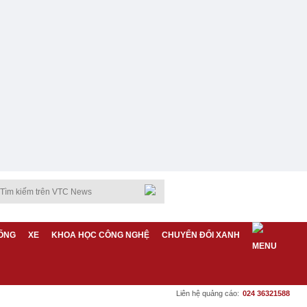
ỐNG
XE
KHOA HỌC CÔNG NGHỆ
CHUYỂN ĐỔI XANH
Liên hệ quảng cáo:
024 36321588