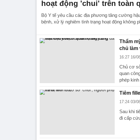
hoạt động 'chui' trên toàn 
Bộ Y tế yêu cầu các địa phương tăng cường h
bệnh, xử lý nghiêm tình trạng hoạt động không p
Thẩm mỹ 
chủ làm 
16:27 16/0
Chủ cơ sở
quan công
phép kinh
Tiêm fil
17:24 03/0
Sau khi ti
đi cấp cứ