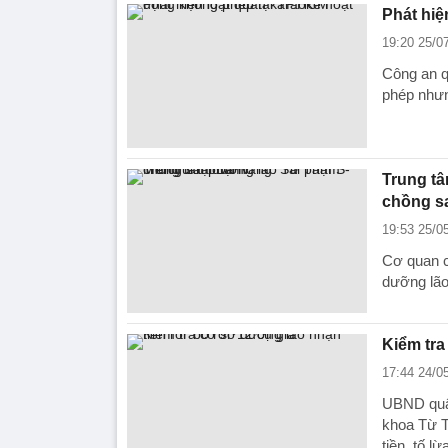
Phát hiệ
19:20 25/0
Công an q
phép nhưn
Trung tâ
chồng s
19:53 25/0
Cơ quan c
dưỡng lão
Kiểm tra
17:44 24/0
UBND quận
khoa Từ T
tiền, tố lừ