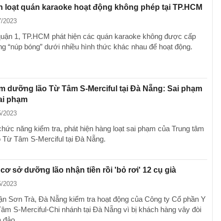
n loạt quán karaoke hoạt động không phép tại TP.HCM
7/2023
uận 1, TP.HCM phát hiện các quán karaoke không được cấp
g “núp bóng” dưới nhiều hình thức khác nhau để hoạt động.
m dưỡng lão Từ Tâm S-Merciful tại Đà Nẵng: Sai phạm
ai phạm
5/2023
hức năng kiểm tra, phát hiện hàng loạt sai phạm của Trung tâm
 Từ Tâm S-Merciful tại Đà Nẵng.
 cơ sở dưỡng lão nhận tiền rồi 'bỏ rơi' 12 cụ già
5/2023
 Sơn Trà, Đà Nẵng kiểm tra hoạt động của Công ty Cổ phần Y
âm S-Merciful-Chi nhánh tại Đà Nẵng vì bị khách hàng vây đòi
a đảo.