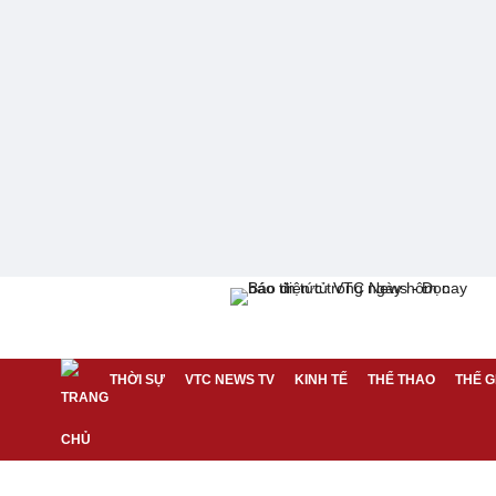
THỜI SỰ
VTC NEWS TV
KINH TẾ
THỂ THAO
THẾ G