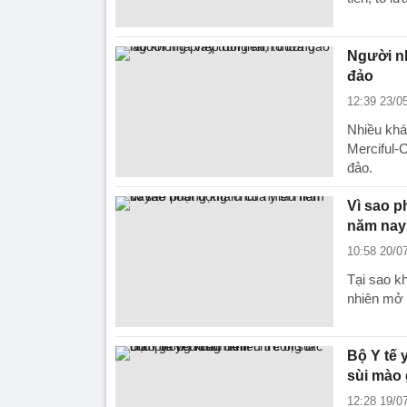
Người nh
đảo
12:39 23/0
Nhiều khá
Merciful-C
đảo.
Vì sao p
năm nay
10:58 20/0
Tại sao k
nhiên mở
Bộ Y tế 
sùi mào
12:28 19/0