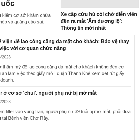
quốc
Xe cấp cứu hú còi chở diễn viên
ậu kiểm cơ sở khám chữa
đến ra mắt 'Âm dương lộ':
hép và quảng cáo sai.
Thông tin mới nhất
viện để lao công căng da mặt cho khách: Bảo vệ thay
việc với cơ quan chức năng
8/2023
 thẩm mỹ để lao công căng da mặt cho khách không đến cơ
 an làm việc theo giấy mời, quận Thanh Khê xem xét rút giấy
 doanh.
ler ở cơ sở 'chui', người phụ nữ bị mờ mắt
8/2023
êm filler vào vùng trán, người phụ nữ 39 tuổi bị mờ mắt, phải đưa
u tại Bệnh viện Chợ Rẫy.