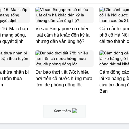
p 16: Mai chấp
Vì sao Singapore có nhiều
Cận cảnh cụm
i mạng sống,
luật cấm hà khắc đến kỳ lạ
phố cổ Hà Nội
 quyết định
nhưng dân vẫn ủng hộ?
cải tạo thành 
a thừa nhận bị
Dự báo thời tiết 7/8: Nhiều
Cảm động các 
u trận thua
nơi trên cả nước hứng mưa
lái xe hàng gi
am
lớn, đề phòng dông lốc
cứu trợ động đ
Bản
Xem thêm