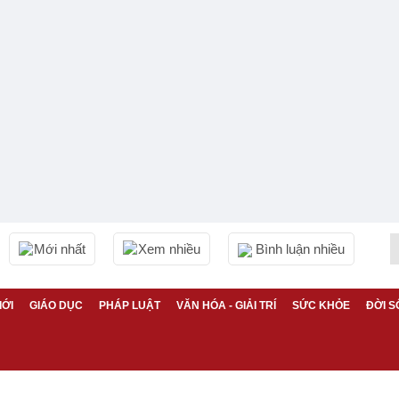
Mới nhất
Xem nhiều
Bình luận nhiều
IỚI
GIÁO DỤC
PHÁP LUẬT
VĂN HÓA - GIẢI TRÍ
SỨC KHỎE
ĐỜI S