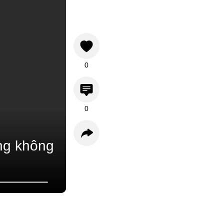
0
0
ộng không
Bình luận