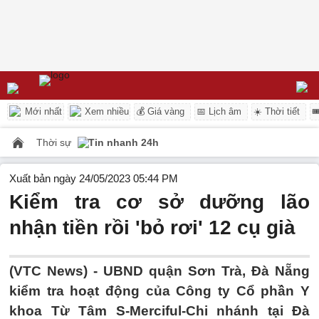
Mới nhất
Xem nhiều
💰 Giá vàng
📅 Lịch âm
☀️ Thời tiết

Thời sự
Tin nhanh 24h
Xuất bản ngày 24/05/2023 05:44 PM
Kiểm tra cơ sở dưỡng lão
nhận tiền rồi 'bỏ rơi' 12 cụ già
(VTC News) -
UBND quận Sơn Trà, Đà Nẵng
kiểm tra hoạt động của Công ty Cổ phần Y
khoa Từ Tâm S-Merciful-Chi nhánh tại Đà