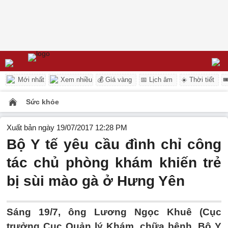
Mới nhất
Xem nhiều
💰 Giá vàng
📅 Lịch âm
☀️ Thời tiết

Sức khỏe
Xuất bản ngày 19/07/2017 12:28 PM
Bộ Y tế yêu cầu đình chỉ công
tác chủ phòng khám khiến trẻ
bị sùi mào gà ở Hưng Yên
Sáng 19/7, ông Lương Ngọc Khuê (Cục
trưởng Cục Quản lý Khám, chữa bệnh, Bộ Y