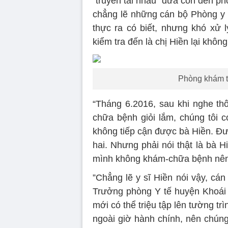
“truyền tai nhau” đưa con đến ph
chẳng lẽ những cán bộ Phòng y 
thực ra có biết, nhưng khó xử 
kiểm tra đến là chị Hiền lại không
Phòng khám t
“Tháng 6.2016, sau khi nghe th
chữa bệnh giỏi lắm, chúng tôi 
không tiếp cận được bà Hiền. Đư
hai. Nhưng phải nói thật là bà 
mình không khám-chữa bệnh nên 
”Chẳng lẽ y sĩ Hiền nói vậy, cán
Trưởng phòng Y tế huyện Khoái C
mới có thể triệu tập lên tường t
ngoài giờ hành chính, nên chúng 