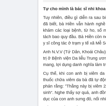
Tự cho mình là bác sĩ nhi khoa
Tuy nhiên, điều gì diễn ra sau 
đã biết, bà Hiền vẫn hành nghề 
khám các loại bệnh, từ ho, sổ m
tách bao quy đầu. Bà Hiền còn nói
y sĩ công tác ở trạm y tế xã Mễ 
Anh N.V.V (Tứ Dân, Khoái Châu) 
trị ở Bệnh viện Da liễu Trung ươ
mang, lợi dụng danh nghĩa làm tro
Cụ thể, khi con anh bị viêm d
thuốc chữa viêm da bà đã tự độ
phán rằng: ”Thằng này bị viêm 2
sinh“. Nghe thấy sợ quá, anh đồ
dục của con anh sưng đỏ, nổi nhi