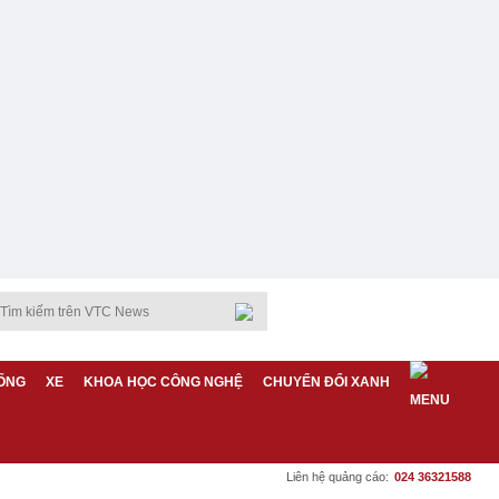
ỐNG
XE
KHOA HỌC CÔNG NGHỆ
CHUYỂN ĐỔI XANH
Liên hệ quảng cáo:
024 36321588