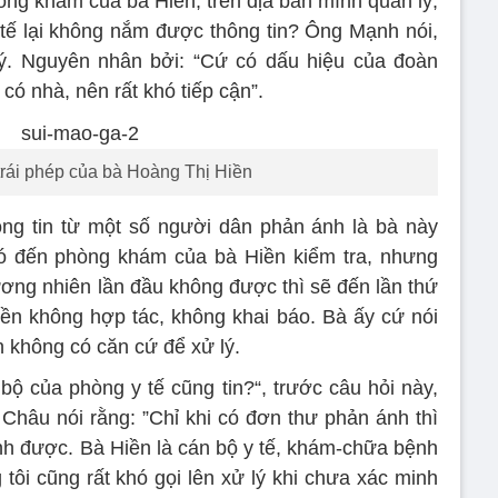
òng khám của bà Hiền, trên địa bàn mình quản lý,
tế lại không nắm được thông tin? Ông Mạnh nói,
lý. Nguyên nhân bởi: “Cứ có dấu hiệu của đoàn
 có nhà, nên rất khó tiếp cận”.
rái phép của bà Hoàng Thị Hiền
ông tin từ một số người dân phản ánh là bà này
có đến phòng khám của bà Hiền kiểm tra, nhưng
ơng nhiên lần đầu không được thì sẽ đến lần thứ
Hiền không hợp tác, không khai báo. Bà ấy cứ nói
không có căn cứ để xử lý.
 bộ của phòng y tế cũng tin?“, trước câu hỏi này,
hâu nói rằng: ”Chỉ khi có đơn thư phản ánh thì
rình được. Bà Hiền là cán bộ y tế, khám-chữa bệnh
tôi cũng rất khó gọi lên xử lý khi chưa xác minh