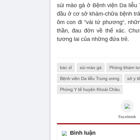
sùi mào gà ở Bệnh viện Da liễu 
đầu ở cơ sở khám-chữa bệnh trái
ôm con đi ”vái tứ phương“, nhữn
thần, đau đớn về thể xác. Chư
tương lai của những đứa trẻ.
bác sĩ
sùi mào gà
Phòng khám tư
Bệnh viện Da liễu Trung ương
sở y t
Phòng Y tế huyện Khoái Châu
Facebook
Bình luận