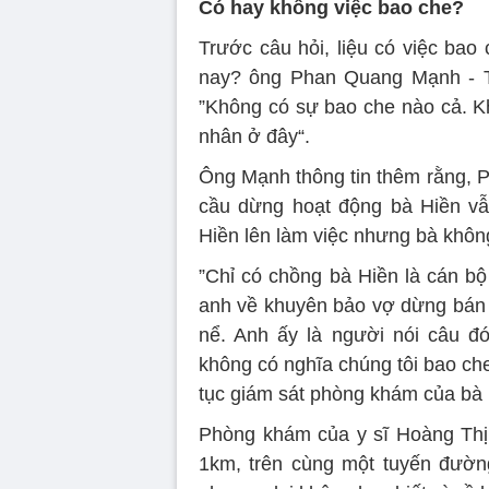
Có hay không việc bao che?
Trước câu hỏi, liệu có việc bao
nay? ông Phan Quang Mạnh - T
”Không có sự bao che nào cả. K
nhân ở đây“.
Ông Mạnh thông tin thêm rằng, P
cầu dừng hoạt động bà Hiền vẫ
Hiền lên làm việc nhưng bà không
”Chỉ có chồng bà Hiền là cán bộ
anh về khuyên bảo vợ dừng bán t
nể. Anh ấy là người nói câu đ
không có nghĩa chúng tôi bao che
tục giám sát phòng khám của bà 
Phòng khám của y sĩ Hoàng Thị
1km, trên cùng một tuyến đườn