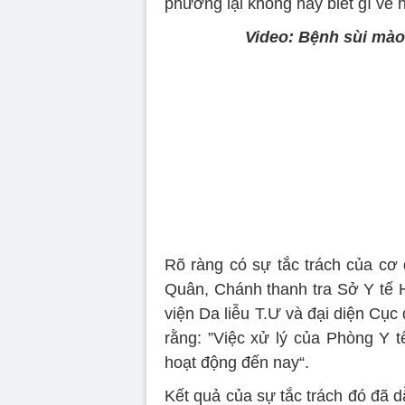
phương lại không hay biết gì về
Video: Bệnh sùi mào
Rõ ràng có sự tắc trách của cơ
Quân, Chánh thanh tra Sở Y tế 
viện Da liễu T.Ư và đại diện Cụ
rằng: ”Việc xử lý của Phòng Y tế
hoạt động đến nay“.
Kết quả của sự tắc trách đó đã d