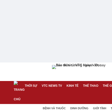
THỜI SỰ
VTC NEWS TV
KINH TẾ
THỂ THAO
THẾ G
BỆNH VÀ THUỐC
DINH DƯỠNG
GIỚI TÍNH