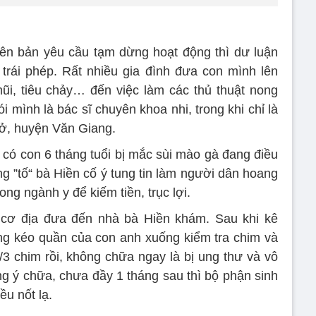
biên bản yêu cầu tạm dừng hoạt động thì dư luận
trái phép. Rất nhiều gia đình đưa con mình lên
ũi, tiêu chảy… đến việc làm các thủ thuật nong
 mình là bác sĩ chuyên khoa nhi, trong khi chỉ là
Sở, huyện Văn Giang.
có con 6 tháng tuổi bị mắc sùi mào gà đang điều
ng ”tố“ bà Hiền cố ý tung tin làm người dân hoang
ng ngành y để kiếm tiền, trục lợi.
a cơ địa đưa đến nhà bà Hiền khám. Sau khi kê
ng kéo quần của con anh xuống kiểm tra chim và
/3 chim rồi, không chữa ngay là bị ung thư và vô
ng ý chữa, chưa đầy 1 tháng sau thì bộ phận sinh
ều nốt lạ.