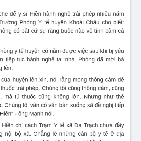
 che để y sĩ Hiền hành nghề trái phép nhiều năm
rưởng Phòng Y tế huyện Khoái Châu cho biết:
hông có bất cứ sự ràng buộc nào về tình cảm cá
hòng y tế huyện có nắm được việc sau khi bị yêu
n tiếp tục hành nghề tại nhà. Phòng đã mời bà
 lên.
 của huyện lên xin, nói rằng mong thông cảm để
huốc trái phép. Chúng tôi cũng thông cảm, cũng
ó, mà tủ thuốc cũng không lớn. Nhưng như thế
. Chúng tôi vẫn có văn bản xuống xã đề nghị tiếp
Hiền“ - ông Mạnh nói.
 Hiền chỉ cách Trạm Y tế xã Dạ Trạch chưa đầy
g nội bộ xã. Chẳng lẽ những cán bộ y tế ở địa