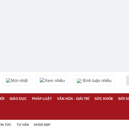
Mới nhất
Xem nhiều
Bình luận nhiều
IỚI
GIÁO DỤC
PHÁP LUẬT
VĂN HÓA - GIẢI TRÍ
SỨC KHỎE
ĐỜI S
TIN TỨC
TƯ VẤN
KHỎE ĐẸP