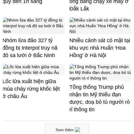
quỳ đến 1h sáng
ông đang chạy xe máy ở
Đắk Lắk
Nhóm lừa đảo 327 tỷ
Nhiều cảnh sát có mặt tại
đồng bị Interpol truy nã
khu vực nhà Huấn 'Hoa
đỏ sa lưới ở Bắc Ninh
Hồng' ở Hà Nội
Lốc lửa xuất hiện giữa
Tổng thống Trump phủ
mùa cháy rừng khốc liệt
nhận tin Mỹ thiếu đạn
ở châu Âu
dược, doạ bỏ tù người rò
rỉ thông tin
Xem thêm