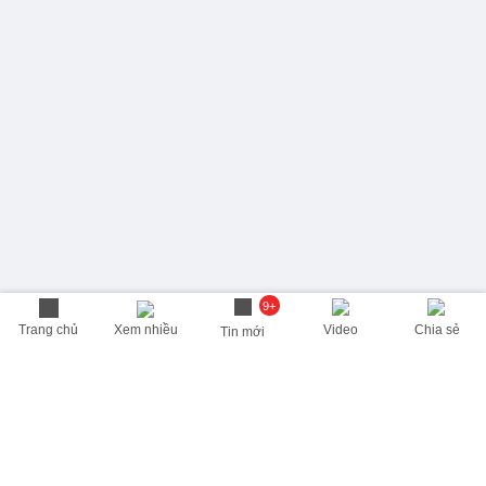
9+
Trang chủ
Xem nhiều
Video
Chia sẻ
Tin mới