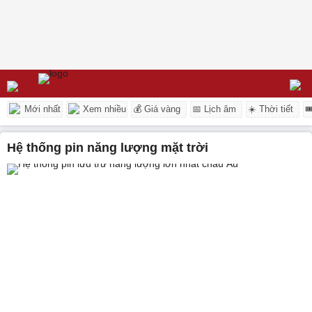
Mới nhất
Xem nhiều
💰 Giá vàng
📅 Lịch âm
☀️ Thời tiết

hệ thống pin năng lượng mặt trời