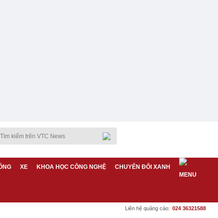
ỐNG
XE
KHOA HỌC CÔNG NGHỆ
CHUYỂN ĐỔI XANH
Liên hệ quảng cáo:
024 36321588