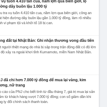
 vụ tuồn 4.410 tấn cua, nầm lợn qua biên giới, lộ
ờng dây buôn lậu 1.000 tỷ
u tra vụ tuồn 4.410 tấn cua, nầm lợn qua biên giới, công an
t hiện đường dây buôn lậu gần 1.000 tỷ đồng, làm rõ nhiều
h vi phạm tội và khởi tố 18 bị can.
ng đất tại Nhật Bản: Ghi nhận thương vong đầu tiên
 người thiệt mạng do nhà bị sập trong trận động đất có độ lớn
 độ xảy ra ngoài khơi tỉnh Kumamoto, miền Nam Nhật Bản.
J đã chi hơn 7.000 tỷ đồng để mua lại vàng, kim
ơng, nữ trang
 cáo của PNJ cho biết tính từ đầu tháng 7, giá trị mua lại sản
m từ khách hàng vượt 7.000 tỷ đồng; con số giảm dần khi
g ty đổi chính sách thanh toán.