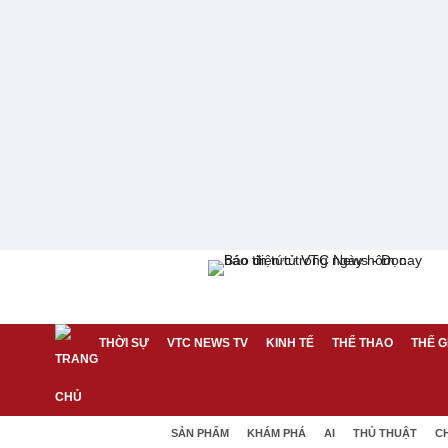
THỜI SỰ
VTC NEWS TV
KINH TẾ
THỂ THAO
THẾ G
SẢN PHẨM
KHÁM PHÁ
AI
THỦ THUẬT
C