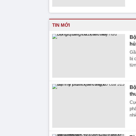
TIN MỚI
Bộ
hủ
Gần
bị 
từ
Bộ
th
Cục
phẩ
nhi