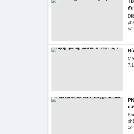
Từ
đư
Điề
phá
hàn
Độ
Một
7,1
PN
cư
Báo
phẩ
côn