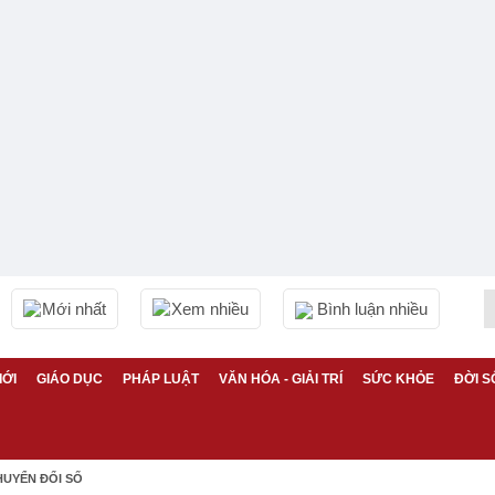
Mới nhất
Xem nhiều
Bình luận nhiều
IỚI
GIÁO DỤC
PHÁP LUẬT
VĂN HÓA - GIẢI TRÍ
SỨC KHỎE
ĐỜI S
HUYỂN ĐỔI SỐ