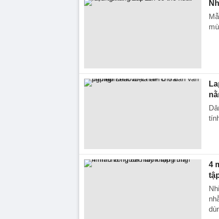
Nh
Mẫ
mùa
La
nằ
Dâ
tín
4 
tậ
Nhi
nhằ
dù