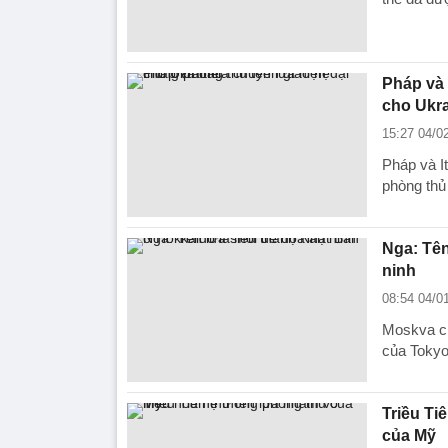
Pháp và 
cho Ukr
15:27 04/0
Pháp và It
phòng thủ
Nga: Tên
ninh
08:54 04/0
Moskva ch
của Tokyo
Triều Ti
của Mỹ