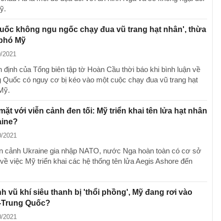
ỹ.
uốc không ngu ngốc chạy đua vũ trang hạt nhân', thừa
 phó Mỹ
0/2021
n định của Tổng biên tập tờ Hoàn Cầu thời báo khi bình luận về
g Quốc có nguy cơ bị kéo vào một cuộc chạy đua vũ trang hạt
Mỹ.
mặt với viễn cảnh đen tối: Mỹ triển khai tên lửa hạt nhân
aine?
0/2021
n cảnh Ukraine gia nhập NATO, nước Nga hoàn toàn có cơ sở
 về việc Mỹ triển khai các hệ thống tên lửa Aegis Ashore đến
 vũ khí siêu thanh bị 'thổi phồng', Mỹ đang rơi vào
-Trung Quốc?
0/2021