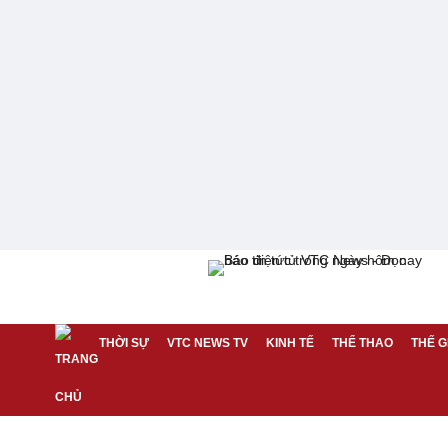
THỜI SỰ
VTC NEWS TV
KINH TẾ
THỂ THAO
THẾ G