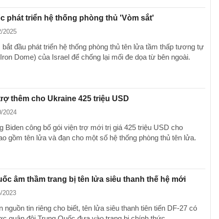
 phát triển hệ thống phòng thủ 'Vòm sắt'
2/2025
bắt đầu phát triển hệ thống phòng thủ tên lửa tầm thấp tương tự
Iron Dome) của Israel để chống lại mối đe dọa từ bên ngoài.
trợ thêm cho Ukraine 425 triệu USD
0/2024
 Biden công bố gói viện trợ mới trị giá 425 triệu USD cho
ao gồm tên lửa và đạn cho một số hệ thống phòng thủ tên lửa.
ốc âm thầm trang bị tên lửa siêu thanh thế hệ mới
5/2023
guồn tin riêng cho biết, tên lửa siêu thanh tiên tiến DF-27 có
ợc quân đội Trung Quốc đưa vào trang bị chính thức.