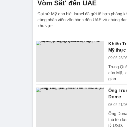
Vòm Sắt' đến UAE
Đại sứ Mỹ cho biết Israel đã gửi tổ hợp phòng 
cùng nhân viên vận hành đến UAE và chúng đang
khu vực.
Khiến T
Mỹ thực
09:05 23/0
Trung Quố
của Mỹ, l
gian.
Ông Trum
Dome
06:02 21/0
Ông Donal
thủ tên l
tỷ USD.