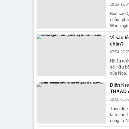
10:22 12/0
Báo cáo Q
nhằm phát
Washingto
Vì sao t
chặn?
07:54 20/0
Nhiều tướ
sở hữu bấ
của Nga.
Điện Kre
THAAD đ
12:05 08/0
Theo đề x
tầm cao 
công từ N