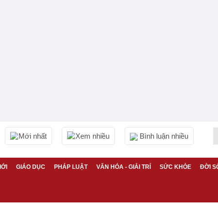
Mới nhất
Xem nhiều
Bình luận nhiều
IỚI
GIÁO DỤC
PHÁP LUẬT
VĂN HÓA - GIẢI TRÍ
SỨC KHỎE
ĐỜI S