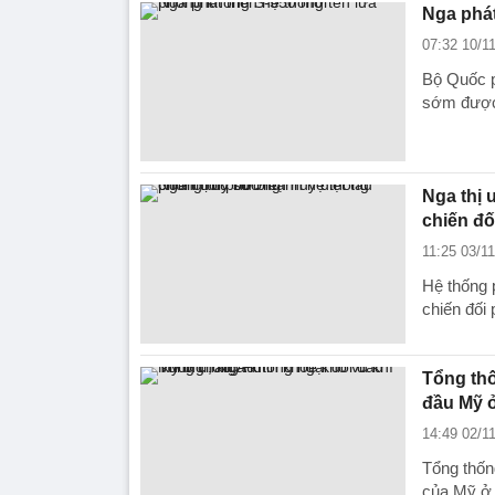
Nga phát
07:32 10/1
Bộ Quốc p
sớm được 
Nga thị 
chiến đ
11:25 03/1
Hệ thống 
chiến đối
Tổng thố
đầu Mỹ 
14:49 02/1
Tổng thống
của Mỹ ở 