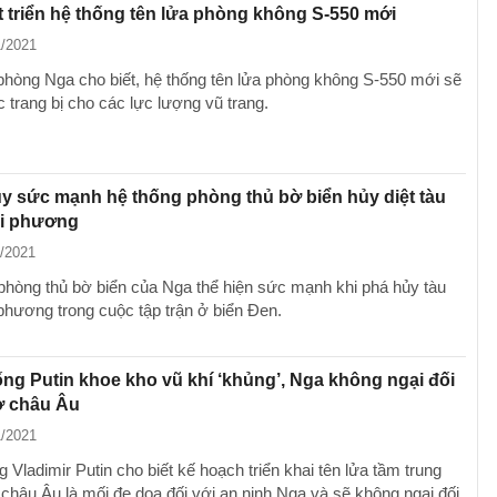
 triển hệ thống tên lửa phòng không S-550 mới
1/2021
hòng Nga cho biết, hệ thống tên lửa phòng không S-550 mới sẽ
trang bị cho các lực lượng vũ trang.
uy sức mạnh hệ thống phòng thủ bờ biển hủy diệt tàu
ối phương
1/2021
phòng thủ bờ biển của Nga thể hiện sức mạnh khi phá hủy tàu
 phương trong cuộc tập trận ở biển Đen.
ng Putin khoe kho vũ khí ‘khủng’, Nga không ngại đối
ở châu Âu
1/2021
 Vladimir Putin cho biết kế hoạch triển khai tên lửa tầm trung
châu Âu là mối đe dọa đối với an ninh Nga và sẽ không ngại đối