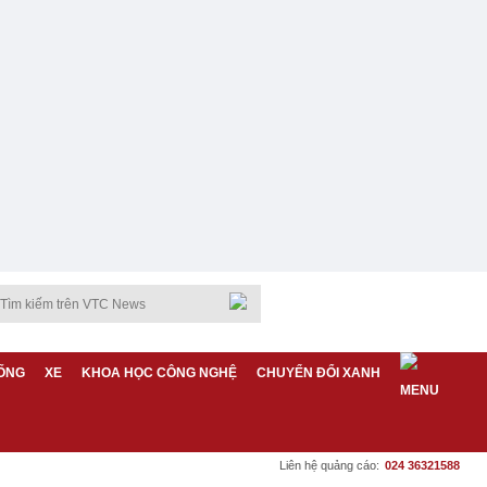
ỐNG
XE
KHOA HỌC CÔNG NGHỆ
CHUYỂN ĐỔI XANH
Liên hệ quảng cáo:
024 36321588