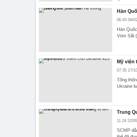
Hàn Quốc
06:43 04/0
Hàn Quốc 
Vòm Sắt (
Mỹ viện 
07:35 17/1
Tổng thống
Ukraine b
Trung Qu
11:24 22/0
SCMP dẫn n
thể đã đư