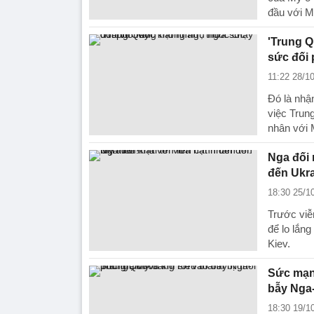
đầu với M
'Trung Q
sức đối
11:22 28/1
Đó là nhậ
việc Trun
nhân với 
Nga đối 
đến Ukr
18:30 25/1
Trước viễ
để lo lắng
Kiev.
Sức mạnh
bẫy Nga
18:30 19/1