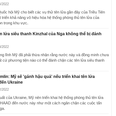
4/2022
uốc hội Mỹ cho biết các vụ thử tên lửa gần đây của Triều Tiên
 triển khả năng vô hiệu hóa hệ thống phòng thủ tên lửa của
n trong khu vực.
ên lửa siêu thanh Kinzhal của Nga không thể bị đánh
3/2022
ng lĩnh Mỹ đã phải thừa nhận rằng nước này và đồng minh chưa
t cứ phương tiện nào có thể đánh chặn các tên lửa siêu thanh
mlin: Mỹ sẽ 'gánh hậu quả' nếu triển khai tên lửa
ến Ukraine
2/2022
uất của Ukraine, Mỹ nên triển khai hệ thống phòng thủ tên lửa
THAAD đến nước này như một cách ngăn chặn các cuộc tấn
ga.