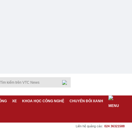
ỐNG
XE
KHOA HỌC CÔNG NGHỆ
CHUYỂN ĐỔI XANH
Liên hệ quảng cáo:
024 36321588