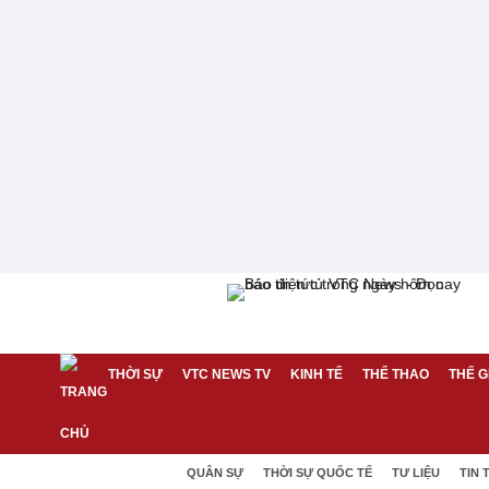
THỜI SỰ
VTC NEWS TV
KINH TẾ
THỂ THAO
THẾ G
QUÂN SỰ
THỜI SỰ QUỐC TẾ
TƯ LIỆU
TIN 