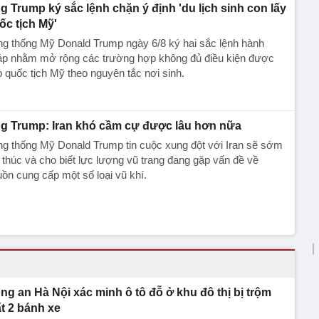
g Trump ký sắc lệnh chặn ý định 'du lịch sinh con lấy
ốc tịch Mỹ'
g thống Mỹ Donald Trump ngày 6/8 ký hai sắc lệnh hành
áp nhằm mở rộng các trường hợp không đủ điều kiện được
 quốc tịch Mỹ theo nguyên tắc nơi sinh.
g Trump: Iran khó cầm cự được lâu hơn nữa
g thống Mỹ Donald Trump tin cuộc xung đột với Iran sẽ sớm
 thúc và cho biết lực lượng vũ trang đang gặp vấn đề về
ồn cung cấp một số loại vũ khí.
ng an Hà Nội xác minh ô tô đỗ ở khu đô thị bị trộm
t 2 bánh xe