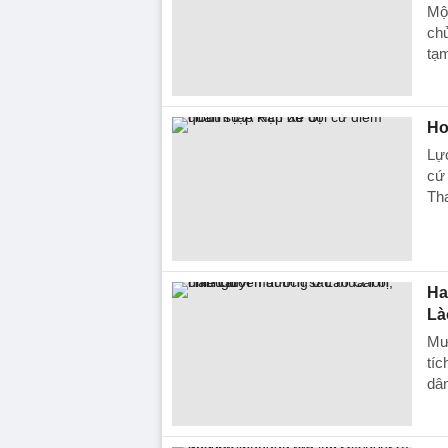
Một
chủ
tạm
Ho
Lự
cứ 
Th
Ha
Là
Mưa
tíc
dân