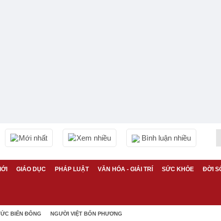
Mới nhất
Xem nhiều
Bình luận nhiều
IỚI
GIÁO DỤC
PHÁP LUẬT
VĂN HÓA - GIẢI TRÍ
SỨC KHỎE
ĐỜI S
TỨC BIỂN ĐÔNG
NGƯỜI VIỆT BỐN PHƯƠNG