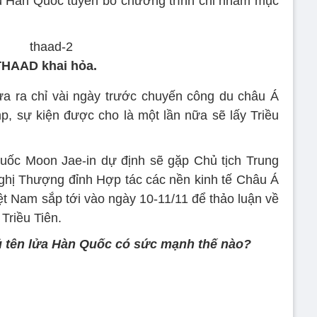
ù Hàn Quốc tuyên bố chương trình chỉ nhằm mục
THAAD khai hỏa.
a ra chỉ vài ngày trước chuyến công du châu Á
, sự kiện được cho là một lần nữa sẽ lấy Triều
uốc Moon Jae-in dự định sẽ gặp Chủ tịch Trung
ghị Thượng đỉnh Hợp tác các nền kinh tế Châu Á
ệt Nam sắp tới vào ngày 10-11/11 để thảo luận về
Triều Tiên.
ủ tên lửa Hàn Quốc có sức mạnh thế nào?