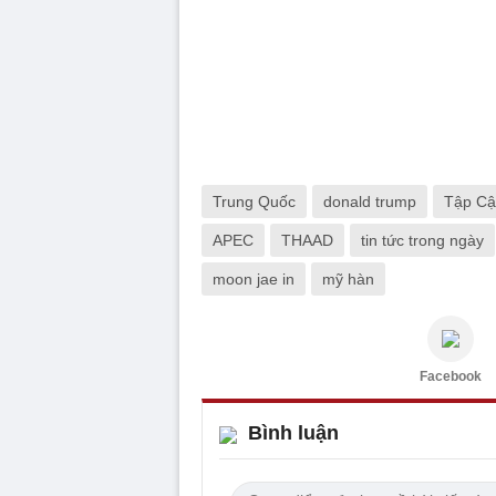
Trung Quốc
donald trump
Tập Cậ
APEC
THAAD
tin tức trong ngày
moon jae in
mỹ hàn
Facebook
Bình luận