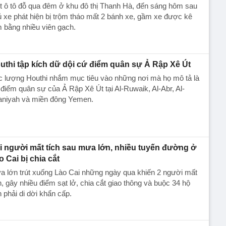
 ô tô đỗ qua đêm ở khu đô thị Thanh Hà, đến sáng hôm sau
 xe phát hiện bị trộm tháo mất 2 bánh xe, gầm xe được kê
 bằng nhiều viên gạch.
uthi tập kích dữ dội cứ điểm quân sự Ả Rập Xê Út
c lượng Houthi nhắm mục tiêu vào những nơi mà họ mô tả là
điểm quân sự của Ả Rập Xê Út tại Al-Ruwaik, Al-Abr, Al-
aniyah và miền đông Yemen.
i người mất tích sau mưa lớn, nhiều tuyến đường ở
o Cai bị chia cắt
 lớn trút xuống Lào Cai những ngày qua khiến 2 người mất
h, gây nhiều điểm sạt lở, chia cắt giao thông và buộc 34 hộ
 phải di dời khẩn cấp.