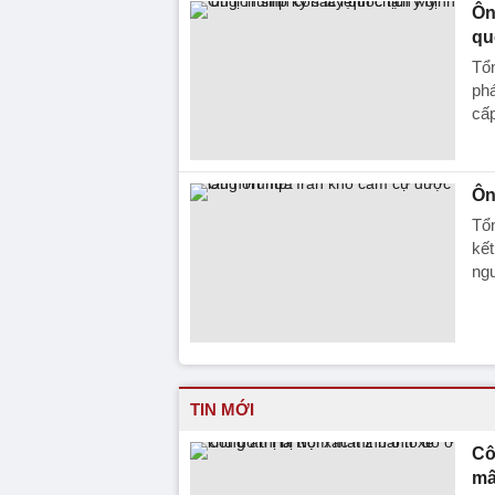
Ôn
qu
Tổn
ph
cấp
Ôn
Tổn
kết
ngu
TIN MỚI
Cô
mấ