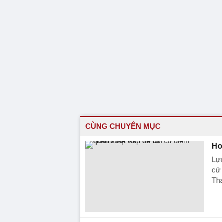
CÙNG CHUYÊN MỤC
Ho
Lự
cứ 
Th