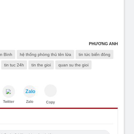
PHƯƠNG ANH
n Bình
hệ thống phòng thủ tên lửa
tin tức biển đông
tin tuc 24h
tin the gioi
quan su the gioi
Zalo
Twitter
Zalo
Copy