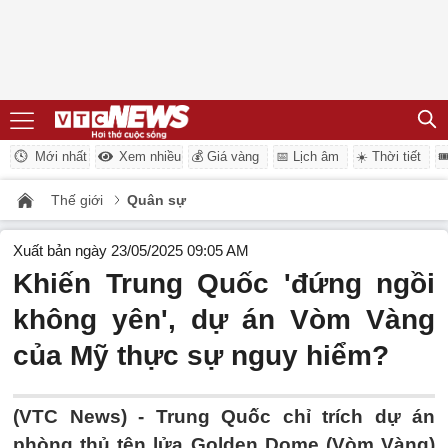
Mới nhất
Xem nhiều
💰 Giá vàng
📅 Lịch âm
☀️ Thời tiết

Thế giới
Quân sự
Xuất bản ngày 23/05/2025 09:05 AM
Khiến Trung Quốc 'đứng ngồi
không yên', dự án Vòm Vàng
của Mỹ thực sự nguy hiểm?
(VTC News) -
Trung Quốc chỉ trích dự án
phòng thủ tên lửa Golden Dome (Vòm Vàng)