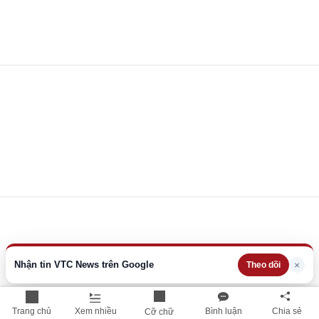
Nhận tin VTC News trên Google
×
Theo dõi
Trang chủ
Xem nhiều
Bình luận
Chia sẻ
Cỡ chữ