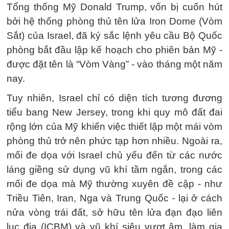
Tổng thống Mỹ Donald Trump, vốn bị cuốn hút
bởi hệ thống phòng thủ tên lửa Iron Dome (Vòm
Sắt) của Israel, đã ký sắc lệnh yêu cầu Bộ Quốc
phòng bắt đầu lập kế hoạch cho phiên bản Mỹ -
được đặt tên là “Vòm Vàng” - vào tháng một năm
nay.
Tuy nhiên, Israel chỉ có diện tích tương đương
tiểu bang New Jersey, trong khi quy mô đất đai
rộng lớn của Mỹ khiến việc thiết lập một mái vòm
phòng thủ trở nên phức tạp hơn nhiều. Ngoài ra,
mối đe dọa với Israel chủ yếu đến từ các nước
láng giềng sử dụng vũ khí tầm ngắn, trong các
mối đe dọa mà Mỹ thường xuyên đề cập - như
Triều Tiên, Iran, Nga và Trung Quốc - lại ở cách
nửa vòng trái đất, sở hữu tên lửa đạn đạo liên
lục địa (ICBM) và vũ khí siêu vượt âm, làm gia