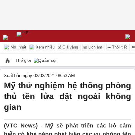
Mới nhất
Xem nhiều
💰 Giá vàng
📅 Lịch âm
☀️ Thời tiết

Thế giới
Quân sự
Xuất bản ngày 03/03/2021 08:53 AM
Mỹ thử nghiệm hệ thống phòng
thủ tên lửa đặt ngoài không
gian
(VTC News) -
Mỹ sẽ phát triển các bộ cảm
biến có khả năng phát hiện các vụ phóng tên