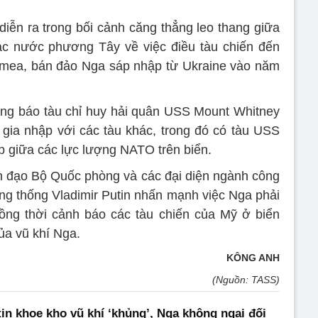
diễn ra trong bối cảnh căng thẳng leo thang giữa
 nước phương Tây về việc điều tàu chiến đến
rimea, bán đảo Nga sáp nhập từ Ukraine vào năm
ng báo tàu chỉ huy hải quân USS Mount Whitney
ia nhập với các tàu khác, trong đó có tàu USS
 giữa các lực lượng NATO trên biển.
nh đạo Bộ Quốc phòng và các đại diện ngành công
g thống Vladimir Putin nhấn mạnh việc Nga phải
đồng thời cảnh báo các tàu chiến của Mỹ ở biển
a vũ khí Nga.
KÔNG ANH
(Nguồn: TASS)
in khoe kho vũ khí ‘khủng’, Nga không ngại đối