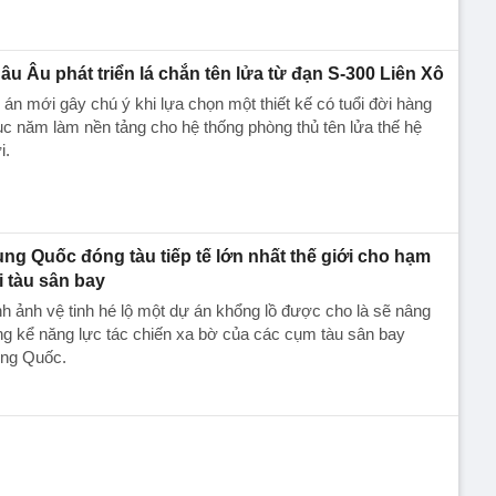
âu Âu phát triển lá chắn tên lửa từ đạn S-300 Liên Xô
án mới gây chú ý khi lựa chọn một thiết kế có tuổi đời hàng
c năm làm nền tảng cho hệ thống phòng thủ tên lửa thế hệ
i.
ung Quốc đóng tàu tiếp tế lớn nhất thế giới cho hạm
i tàu sân bay
h ảnh vệ tinh hé lộ một dự án khổng lồ được cho là sẽ nâng
g kể năng lực tác chiến xa bờ của các cụm tàu sân bay
ung Quốc.