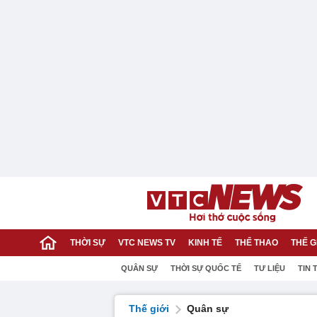
THỜI SỰ
VTC NEWS TV
KINH TẾ
THỂ THAO
THẾ G
QUÂN SỰ
THỜI SỰ QUỐC TẾ
TƯ LIỆU
TIN 
Thế giới
Quân sự