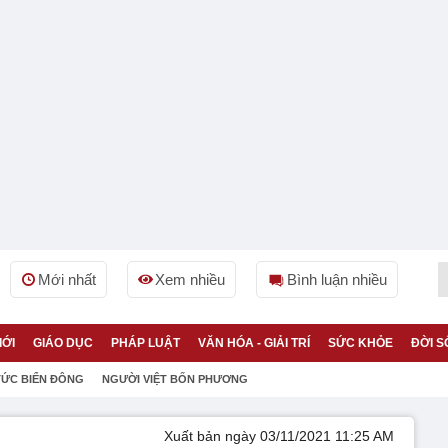
Mới nhất
Xem nhiều
Bình luận nhiều
IỚI
GIÁO DỤC
PHÁP LUẬT
VĂN HÓA - GIẢI TRÍ
SỨC KHỎE
ĐỜI S
TỨC BIỂN ĐÔNG
NGƯỜI VIỆT BỐN PHƯƠNG
Xuất bản ngày 03/11/2021 11:25 AM