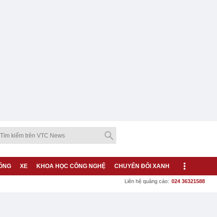
ỐNG
XE
KHOA HỌC CÔNG NGHỆ
CHUYỂN ĐỔI XANH
Liên hệ quảng cáo:
024 36321588