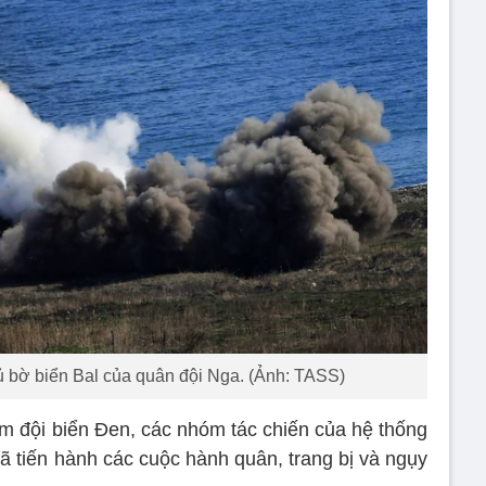
ủ bờ biển Bal của quân đội Nga. (Ảnh: TASS)
 đội biển Đen, các nhóm tác chiến của hệ thống
ã tiến hành các cuộc hành quân, trang bị và ngụy