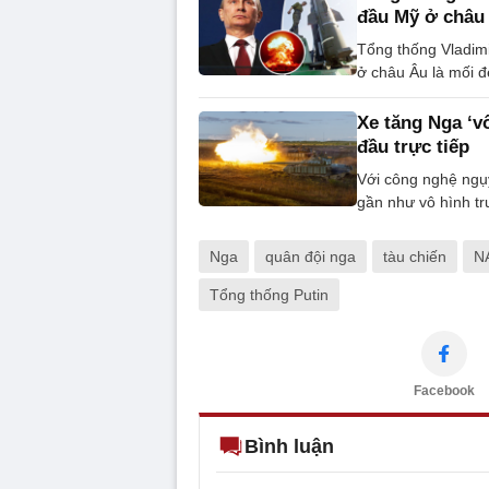
đầu Mỹ ở châu
Tổng thống Vladimi
ở châu Âu là mối đ
Xe tăng Nga ‘v
đầu trực tiếp
Với công nghệ ngụy
gần như vô hình t
Nga
quân đội nga
tàu chiến
N
Tổng thống Putin
Facebook
Bình luận