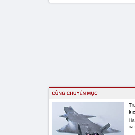
CÙNG CHUYÊN MỤC
Tr
kí
Ha
năm