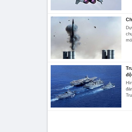
Ch
Dự 
chụ
mớ
Tr
độ
Hìn
đán
Tr