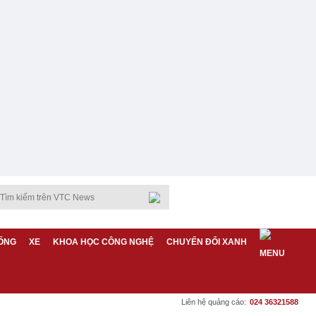
ỐNG
XE
KHOA HỌC CÔNG NGHỆ
CHUYỂN ĐỔI XANH
Liên hệ quảng cáo:
024 36321588