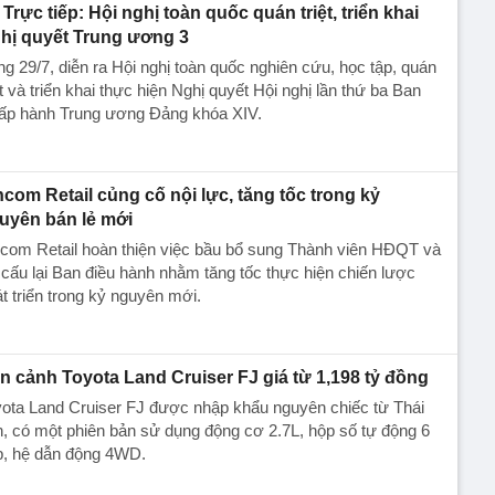
Trực tiếp: Hội nghị toàn quốc quán triệt, triển khai
hị quyết Trung ương 3
g 29/7, diễn ra Hội nghị toàn quốc nghiên cứu, học tập, quán
ệt và triển khai thực hiện Nghị quyết Hội nghị lần thứ ba Ban
ấp hành Trung ương Đảng khóa XIV.
ncom Retail củng cố nội lực, tăng tốc trong kỷ
uyên bán lẻ mới
com Retail hoàn thiện việc bầu bổ sung Thành viên HĐQT và
cấu lại Ban điều hành nhằm tăng tốc thực hiện chiến lược
t triển trong kỷ nguyên mới.
n cảnh Toyota Land Cruiser FJ giá từ 1,198 tỷ đồng
ota Land Cruiser FJ được nhập khẩu nguyên chiếc từ Thái
, có một phiên bản sử dụng động cơ 2.7L, hộp số tự động 6
p, hệ dẫn động 4WD.