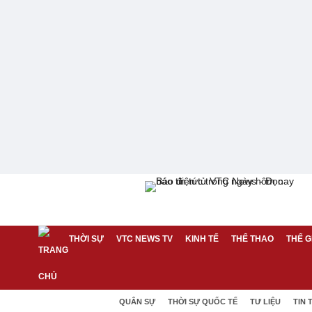
THỜI SỰ
VTC NEWS TV
KINH TẾ
THỂ THAO
THẾ G
QUÂN SỰ
THỜI SỰ QUỐC TẾ
TƯ LIỆU
TIN 