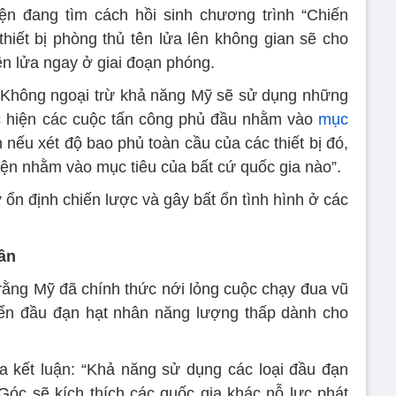
ện đang tìm cách hồi sinh chương trình “Chiến
thiết bị phòng thủ tên lửa lên không gian sẽ cho
ên lửa ngay ở giai đoạn phóng.
 “Không ngoại trừ khả năng Mỹ sẽ sử dụng những
ực hiện các cuộc tấn công phủ đầu nhằm vào
mục
 nếu xét độ bao phủ toàn cầu của các thiết bị đó,
iện nhằm vào mục tiêu của bất cứ quốc gia nào”.
 ổn định chiến lược và gây bất ổn tình hình ở các
ân
ằng Mỹ đã chính thức nới lỏng cuộc chạy đua vũ
riển đầu đạn hạt nhân năng lượng thấp dành cho
 kết luận: “Khả năng sử dụng các loại đầu đạn
óc sẽ kích thích các quốc gia khác nỗ lực phát