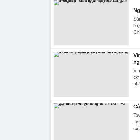
Ng
Sán
tri
Ch
Vi
ng
Vin
cơ 
phá
Cậ
Toy
Lan
cấ