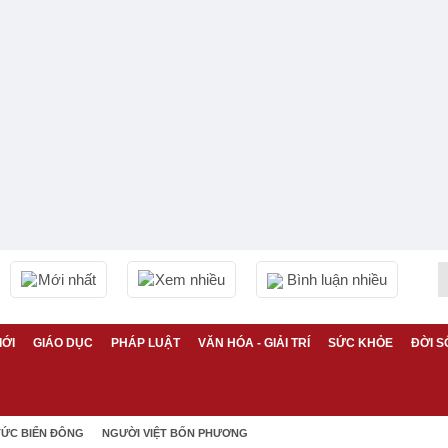
Mới nhất
Xem nhiều
Bình luận nhiều
IỚI
GIÁO DỤC
PHÁP LUẬT
VĂN HÓA - GIẢI TRÍ
SỨC KHỎE
ĐỜI S
TỨC BIỂN ĐÔNG
NGƯỜI VIỆT BỐN PHƯƠNG