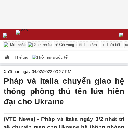
Mới nhất
Xem nhiều
💰 Giá vàng
📅 Lịch âm
☀️ Thời tiết

Thế giới
Thời sự quốc tế
Xuất bản ngày 04/02/2023 03:27 PM
Pháp và Italia chuyển giao hệ
thống phòng thủ tên lửa hiện
đại cho Ukraine
(VTC News) -
Pháp và Italia ngày 3/2 nhất trí
sẽ chuyển giao cho Ukraine hệ thống phòng