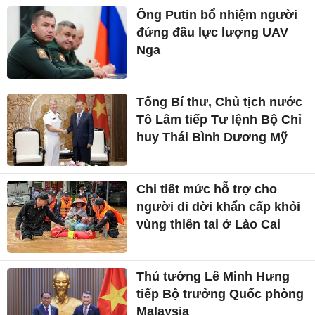
Ông Putin bổ nhiệm người
đứng đầu lực lượng UAV
Nga
Tổng Bí thư, Chủ tịch nước
Tô Lâm tiếp Tư lệnh Bộ Chỉ
huy Thái Bình Dương Mỹ
Chi tiết mức hỗ trợ cho
người di dời khẩn cấp khỏi
vùng thiên tai ở Lào Cai
Thủ tướng Lê Minh Hưng
tiếp Bộ trưởng Quốc phòng
Malaysia