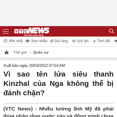
Mới nhất
Xem nhiều
💰 Giá vàng
📅 Lịch âm
☀️ Thời tiết

Thế giới
Quân sự
Xuất bản ngày 20/03/2022 07:54 AM
Vì sao tên lửa siêu thanh
Kinzhal của Nga không thể bị
đánh chặn?
(VTC News) -
Nhiều tướng lĩnh Mỹ đã phải
thừa nhận rằng nước này và đồng minh chưa