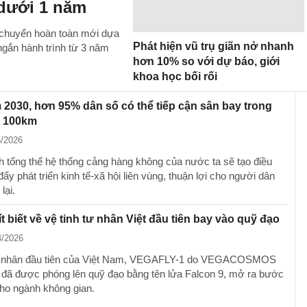
 dưới 1 năm
i chuyển hoàn toàn mới dựa
Phát hiện vũ trụ giãn nở nhanh
 ngắn hành trình từ 3 năm
hơn 10% so với dự báo, giới
khoa học bối rối
2030, hơn 95% dân số có thể tiếp cận sân bay trong
h 100km
5/2026
 tổng thể hệ thống cảng hàng không của nước ta sẽ tạo điều
đẩy phát triển kinh tế-xã hội liên vùng, thuận lợi cho người dân
lại.
t biết về vệ tinh tư nhân Việt đầu tiên bay vào quỹ đạo
4/2026
tư nhân đầu tiên của Việt Nam, VEGAFLY-1 do VEGACOSMOS
n, đã được phóng lên quỹ đạo bằng tên lửa Falcon 9, mở ra bước
cho ngành không gian.