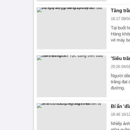
Tăng trầ
16:17 09/0
Tại buổi 
Hàng khôn
vé máy ba
'Siêu tr
20:26 04/0
Người dân
trăng đạt 
đường.
Bí ẩn 'đ
18:46 16/1
Nhiếp ảnh 
giữa quầng