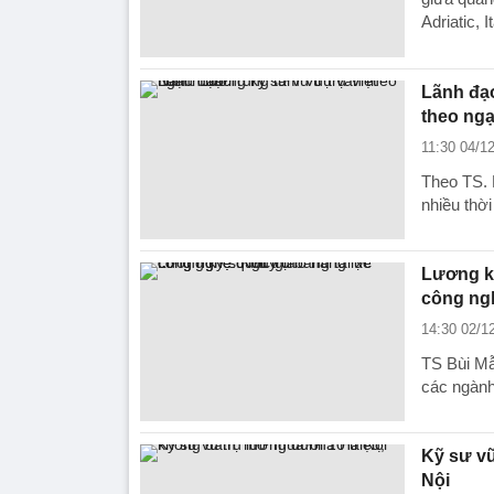
Adriatic, It
Lãnh đạo
theo ng
11:30 04/1
Theo TS. 
nhiều thời
Lương kỹ
công ng
14:30 02/1
TS Bùi Mẫ
các ngành
Kỹ sư vũ
Nội