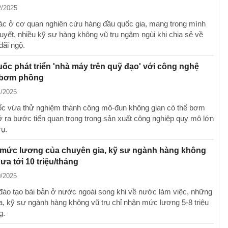
2/2025
ác ở cơ quan nghiên cứu hàng đầu quốc gia, mang trong mình
uyết, nhiều kỹ sư hàng không vũ trụ ngậm ngùi khi chia sẻ về
đãi ngộ.
ốc phát triển 'nhà máy trên quỹ đạo' với công nghệ
 bơm phồng
1/2025
c vừa thử nghiệm thành công mô-đun không gian có thể bơm
 ra bước tiến quan trọng trong sản xuất công nghiệp quy mô lớn
rụ.
 mức lương của chuyên gia, kỹ sư ngành hàng không
ưa tới 10 triệu/tháng
0/2025
ào tạo bài bản ở nước ngoài song khi về nước làm việc, những
a, kỹ sư ngành hàng không vũ trụ chỉ nhận mức lương 5-8 triệu
g.