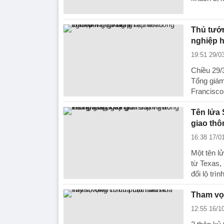
Thủ tướn
nghiệp 
19:51 29/0
Chiều 29/
Tổng giám
Francisc
Tên lửa 
giao th
16:38 17/0
Một tên l
từ Texas,
đổi lộ trình
Tham vọ
12:55 16/1