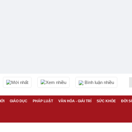
Mới nhất
Xem nhiều
Bình luận nhiều
IỚI
GIÁO DỤC
PHÁP LUẬT
VĂN HÓA - GIẢI TRÍ
SỨC KHỎE
ĐỜI S