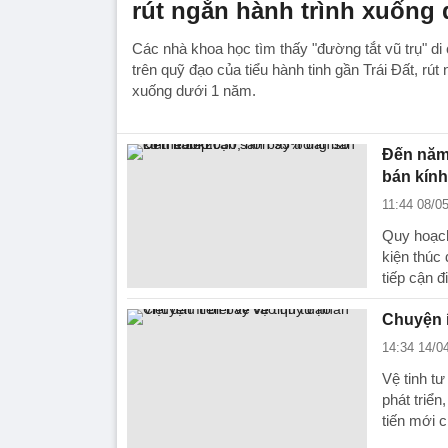
rút ngắn hành trình xuống
Các nhà khoa học tìm thấy "đường tắt vũ trụ" d
trên quỹ đạo của tiểu hành tinh gần Trái Đất, rút
xuống dưới 1 năm.
Đến năm 
bán kín
11:44 08/0
Quy hoạch
kiện thúc 
tiếp cận đi 
Chuyện í
14:34 14/0
Vệ tinh 
phát triể
tiến mới 