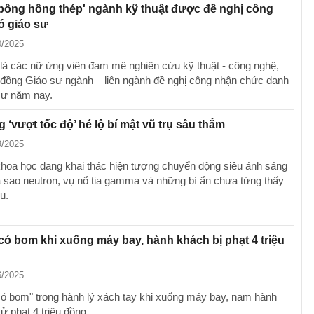
bông hồng thép' ngành kỹ thuật được đề nghị công
ó giáo sư
0/2025
là các nữ ứng viên đam mê nghiên cứu kỹ thuật - công nghệ,
đồng Giáo sư ngành – liên ngành đề nghị công nhận chức danh
sư năm nay.
 ‘vượt tốc độ’ hé lộ bí mật vũ trụ sâu thẳm
9/2025
hoa học đang khai thác hiện tượng chuyển động siêu ánh sáng
ã sao neutron, vụ nổ tia gamma và những bí ẩn chưa từng thấy
ụ.
có bom khi xuống máy bay, hành khách bị phạt 4 triệu
6/2025
có bom" trong hành lý xách tay khi xuống máy bay, nam hành
ử phạt 4 triệu đồng.