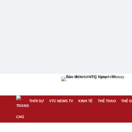
THỜI SỰ
VTC NEWS TV
KINH TẾ
THỂ THAO
THẾ G