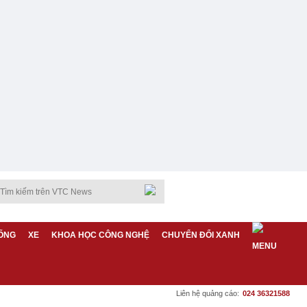
ỐNG
XE
KHOA HỌC CÔNG NGHỆ
CHUYỂN ĐỔI XANH
Liên hệ quảng cáo:
024 36321588