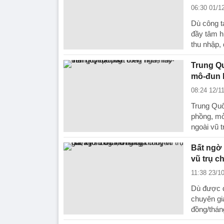
06:30 01/1
Dù công t
đầy tâm h
thu nhập, 
Trung Qu
mô-đun
08:24 12/1
Trung Quố
phồng, mở
ngoài vũ t
Bất ngờ
vũ trụ ch
11:38 23/1
Dù được đ
chuyên gi
đồng/thán