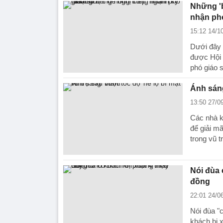
Những '
nhận ph
15:12 14/1
Dưới đây 
được Hội 
phó giáo 
Ánh sáng
13:50 27/0
Các nhà k
để giải m
trong vũ tr
Nói đùa 
đồng
22:01 24/0
Nói đùa "
khách bị x