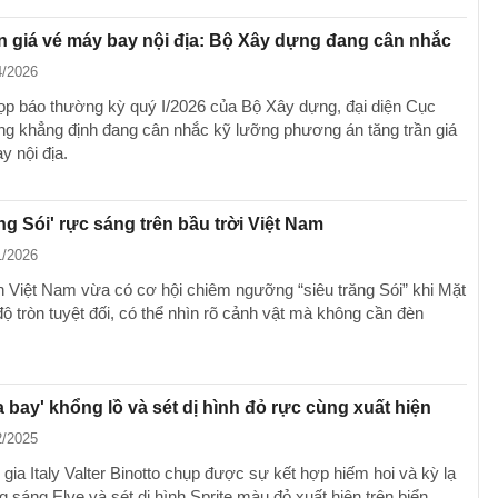
n giá vé máy bay nội địa: Bộ Xây dựng đang cân nhắc
4/2026
họp báo thường kỳ quý I/2026 của Bộ Xây dựng, đại diện Cục
g khẳng định đang cân nhắc kỹ lưỡng phương án tăng trần giá
y nội địa.
ăng Sói' rực sáng trên bầu trời Việt Nam
1/2026
 Việt Nam vừa có cơ hội chiêm ngưỡng “siêu trăng Sói” khi Mặt
độ tròn tuyệt đối, có thể nhìn rõ cảnh vật mà không cần đèn
ĩa bay' khổng lồ và sét dị hình đỏ rực cùng xuất hiện
2/2025
gia Italy Valter Binotto chụp được sự kết hợp hiếm hoi và kỳ lạ
 sáng Elve và sét dị hình Sprite màu đỏ xuất hiện trên biển