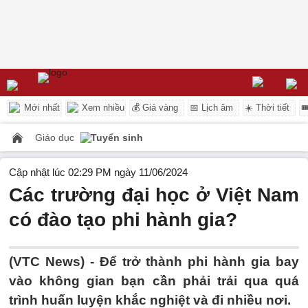
Mới nhất
Xem nhiều
💰 Giá vàng
📅 Lịch âm
☀️ Thời tiết

Giáo dục
Tuyển sinh
Cập nhật lúc 02:29 PM ngày 11/06/2024
Các trường đại học ở Việt Nam
có đào tạo phi hành gia?
(VTC News) -
Để trở thành phi hành gia bay
vào không gian bạn cần phải trải qua quá
trình huấn luyện khắc nghiệt và đi nhiều nơi.