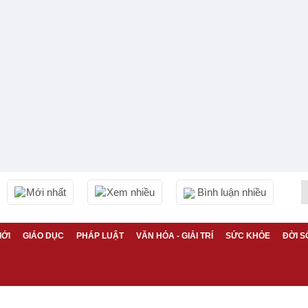
Mới nhất
Xem nhiều
Bình luận nhiều
IỚI
GIÁO DỤC
PHÁP LUẬT
VĂN HÓA - GIẢI TRÍ
SỨC KHỎE
ĐỜI S