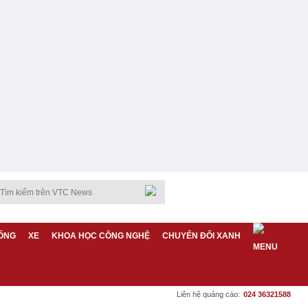
ỐNG
XE
KHOA HỌC CÔNG NGHỆ
CHUYỂN ĐỔI XANH
Liên hệ quảng cáo:
024 36321588