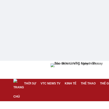
THỜI SỰ
VTC NEWS TV
KINH TẾ
THỂ THAO
THẾ G