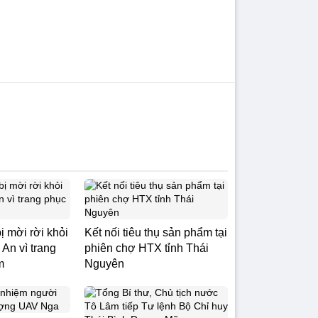
ị mời rời khỏi
Kết nối tiêu thụ sản phẩm tại
An vì trang
phiên chợ HTX tỉnh Thái
m
Nguyên