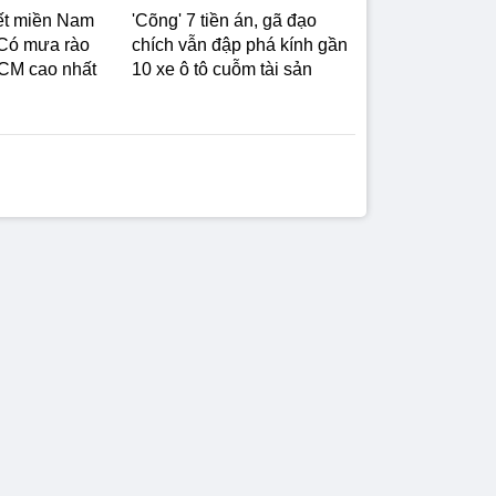
iết miền Nam
'Cõng' 7 tiền án, gã đạo
 Có mưa rào
chích vẫn đập phá kính gần
CM cao nhất
10 xe ô tô cuỗm tài sản