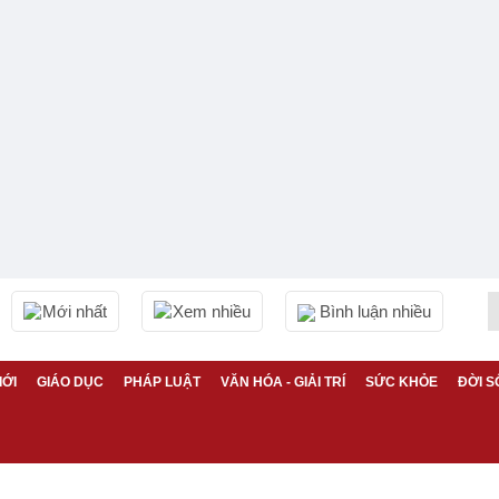
Mới nhất
Xem nhiều
Bình luận nhiều
IỚI
GIÁO DỤC
PHÁP LUẬT
VĂN HÓA - GIẢI TRÍ
SỨC KHỎE
ĐỜI S