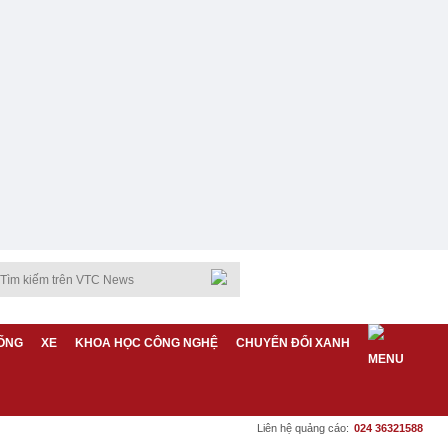
ỐNG
XE
KHOA HỌC CÔNG NGHỆ
CHUYỂN ĐỔI XANH
Liên hệ quảng cáo:
024 36321588