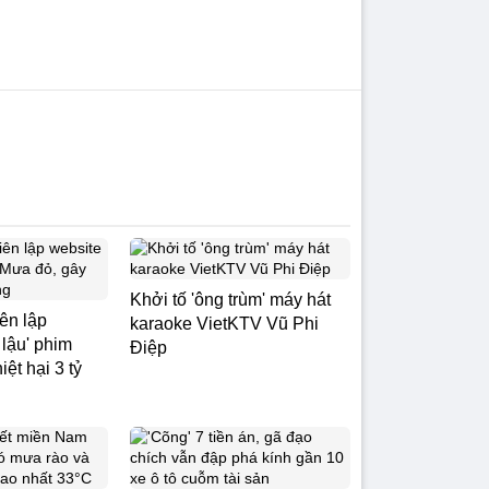
Khởi tố 'ông trùm' máy hát
iên lập
karaoke VietKTV Vũ Phi
 lậu' phim
Điệp
ệt hại 3 tỷ