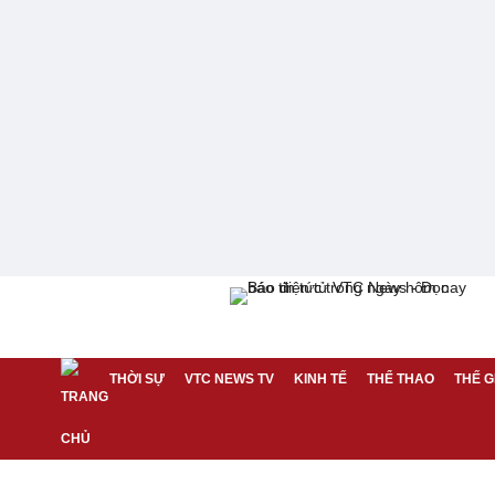
THỜI SỰ
VTC NEWS TV
KINH TẾ
THỂ THAO
THẾ G