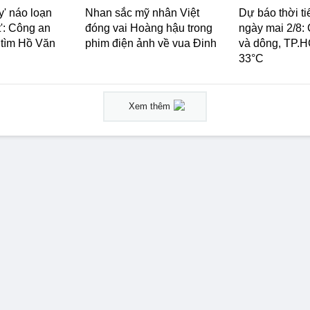
' náo loạn
Nhan sắc mỹ nhân Việt
Dự báo thời t
': Công an
đóng vai Hoàng hậu trong
ngày mai 2/8:
 tìm Hồ Văn
phim điện ảnh về vua Đinh
và dông, TP.H
33°C
Xem thêm