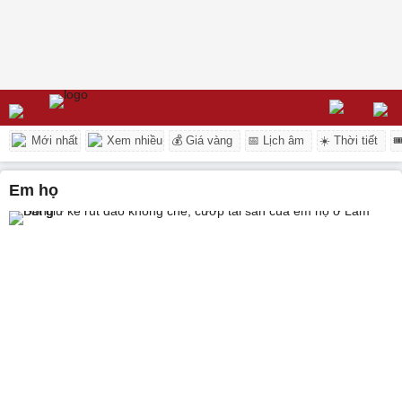
Mới nhất
Xem nhiều
💰 Giá vàng
📅 Lịch âm
☀️ Thời tiết

em họ