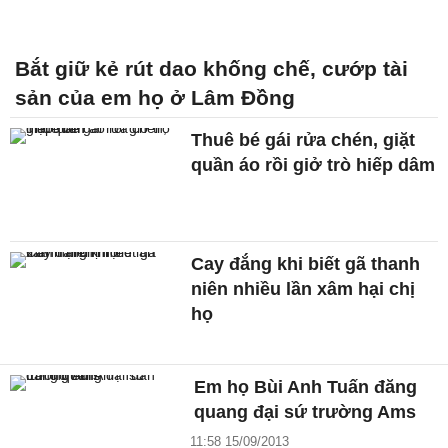
Bắt giữ kẻ rút dao khống chế, cướp tài
sản của em họ ở Lâm Đồng
Thuê bé gái rửa chén, giặt
quần áo rồi giở trò hiếp dâm
Cay đắng khi biết gã thanh
niên nhiều lần xâm hại chị
họ
Em họ Bùi Anh Tuấn đăng
quang đại sứ trường Ams
11:58 15/09/2013