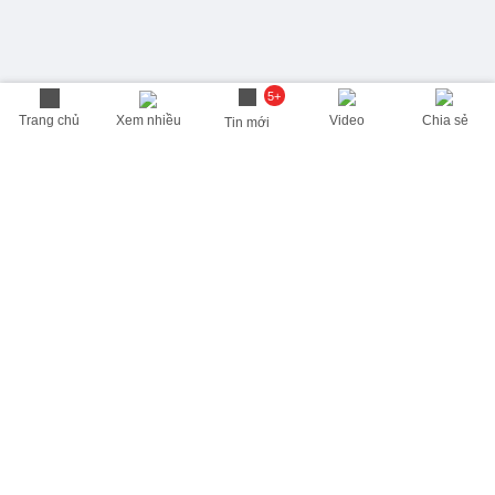
5+
Trang chủ
Xem nhiều
Video
Chia sẻ
Tin mới
THÔNG TIN HỮU ÍCH
Cập nhật nhanh các thông tin được quan tâm mỗi ngày