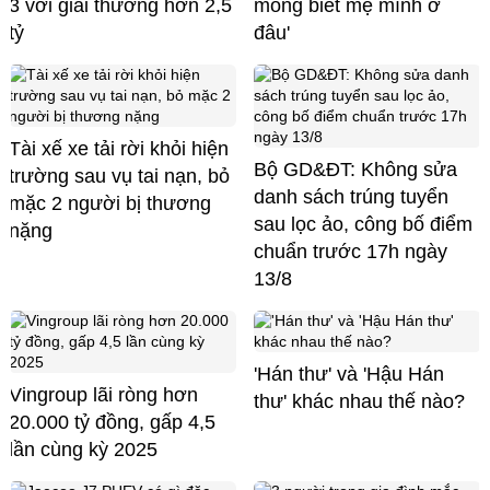
3 với giải thưởng hơn 2,5
mong biết mẹ mình ở
tỷ
đâu'
Tài xế xe tải rời khỏi hiện
Bộ GD&ĐT: Không sửa
trường sau vụ tai nạn, bỏ
danh sách trúng tuyển
mặc 2 người bị thương
sau lọc ảo, công bố điểm
nặng
chuẩn trước 17h ngày
13/8
'Hán thư' và 'Hậu Hán
Vingroup lãi ròng hơn
thư' khác nhau thế nào?
20.000 tỷ đồng, gấp 4,5
lần cùng kỳ 2025