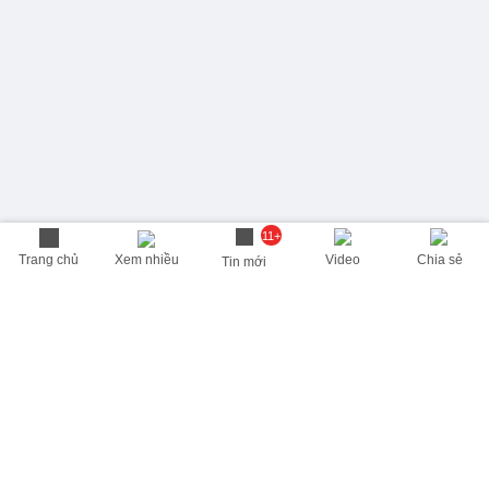
11+
Trang chủ
Xem nhiều
Video
Chia sẻ
Tin mới