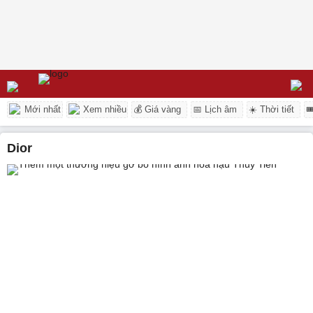
Mới nhất
Xem nhiều
💰 Giá vàng
📅 Lịch âm
☀️ Thời tiết

Dior