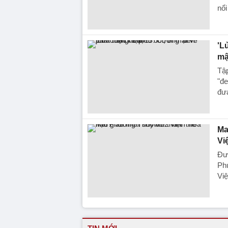
nổi
'L
mậ
Tập
"đe
đư
Ma
Vi
Đượ
Ph
Vi