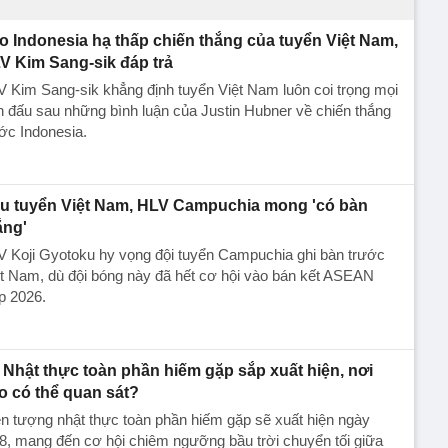
o Indonesia hạ thấp chiến thắng của tuyển Việt Nam,
V Kim Sang-sik đáp trả
 Kim Sang-sik khẳng định tuyển Việt Nam luôn coi trọng mọi
n đấu sau những bình luận của Justin Hubner về chiến thắng
ớc Indonesia.
u tuyển Việt Nam, HLV Campuchia mong 'có bàn
ắng'
 Koji Gyotoku hy vọng đội tuyển Campuchia ghi bàn trước
t Nam, dù đội bóng này đã hết cơ hội vào bán kết ASEAN
p 2026.
Nhật thực toàn phần hiếm gặp sắp xuất hiện, nơi
o có thể quan sát?
n tượng nhật thực toàn phần hiếm gặp sẽ xuất hiện ngày
8, mang đến cơ hội chiêm ngưỡng bầu trời chuyển tối giữa