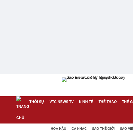
THỜI SỰ
VTC NEWS TV
KINH TẾ
THỂ THAO
THẾ G
HOA HẬU
CA NHẠC
SAO THẾ GIỚI
SAO VI