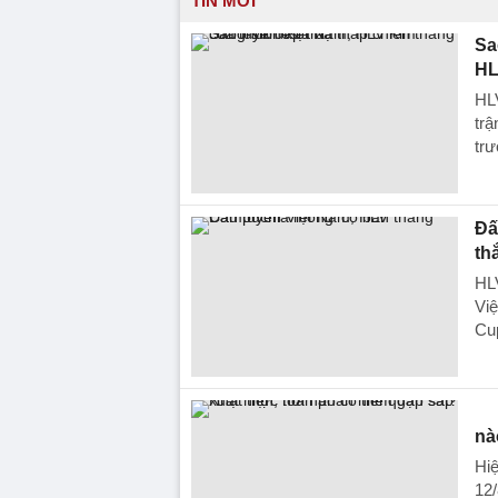
TIN MỚI
Sa
HL
HLV
trậ
trư
Đấ
th
HLV
Việ
Cu
nà
Hiệ
12/