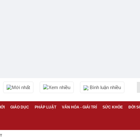
Mới nhất
Xem nhiều
Bình luận nhiều
IỚI
GIÁO DỤC
PHÁP LUẬT
VĂN HÓA - GIẢI TRÍ
SỨC KHỎE
ĐỜI S
ỆT