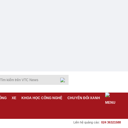
ỐNG
XE
KHOA HỌC CÔNG NGHỆ
CHUYỂN ĐỔI XANH
Liên hệ quảng cáo:
024 36321588