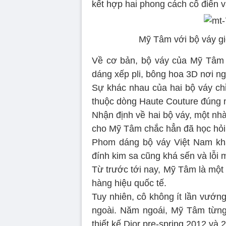
kết hợp hai phong cách cổ điển v
Mỹ Tâm với bộ váy gi
Về cơ bản, bộ váy của Mỹ Tâm gi
dáng xếp pli, bông hoa 3D nơi ng
Sự khác nhau của hai bộ váy chỉ
thuộc dòng Haute Couture đúng 
Nhận định về hai bộ váy, một nhà 
cho Mỹ Tâm chắc hẳn đã học hỏi 
Phom dáng bộ váy Việt Nam khá
đính kim sa cũng khá sến và lỗi m
Từ trước tới nay, Mỹ Tâm là một 
hàng hiệu quốc tế.
Tuy nhiên, cô không ít lần vướng
ngoài. Năm ngoái, Mỹ Tâm từng
thiết kế Dior pre-spring 2012 và 