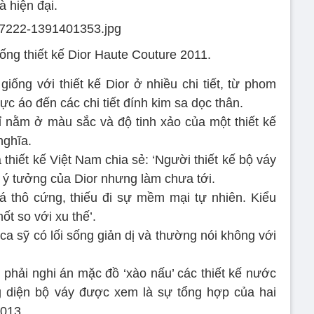
à hiện đại.
ống thiết kế Dior Haute Couture 2011.
ống với thiết kế Dior ở nhiều chi tiết, từ phom
ực áo đến các chi tiết đính kim sa dọc thân.
 nằm ở màu sắc và độ tinh xảo của một thiết kế
nghĩa.
thiết kế Việt Nam chia sẻ: ‘Người thiết kế bộ váy
ý tưởng của Dior nhưng làm chưa tới.
 thô cứng, thiếu đi sự mềm mại tự nhiên. Kiểu
ốt so với xu thế’.
ca sỹ có lối sống giản dị và thường nói không với
 phải nghi án mặc đồ ‘xào nấu’ các thiết kế nước
 diện bộ váy được xem là sự tổng hợp của hai
2013.