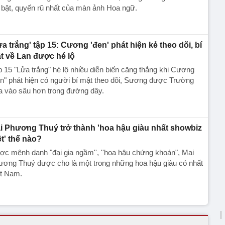
 bật, quyến rũ nhất của màn ảnh Hoa ngữ.
ửa trắng' tập 15: Cương 'đen' phát hiện kẻ theo dõi, bí
t về Lan được hé lộ
 15 "Lửa trắng" hé lộ nhiều diễn biến căng thẳng khi Cương
n" phát hiện có người bí mật theo dõi, Sương được Trường
a vào sâu hơn trong đường dây.
i Phương Thuý trở thành 'hoa hậu giàu nhất showbiz
ệt' thế nào?
c mệnh danh "đại gia ngầm'', ''hoa hậu chứng khoán", Mai
ương Thuý được cho là một trong những hoa hậu giàu có nhất
ệt Nam.