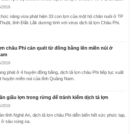
5/2019
hức năng vừa phát hiện 33 con lợn của một hộ chăn nuôi ở TP
huột, tỉnh Đắk Lắk dương tính với virus dịch tả lợn Châu Phi.
lợn châu Phi càn quét từ đồng bằng lên miền núi ở
Nam
5/2019
ng phát ở 4 huyện đồng bằng, dịch tả lợn châu Phi tiếp tục xuất
t huyện miền núi của tỉnh Quảng Nam.
ân giấu lợn trong rừng để tránh kiểm dịch tả lợn
5/2019
àn tỉnh Nghệ An, dịch tả lợn châu Phi diễn biến hết sức phức tạp,
à ở sâu vùng xa.