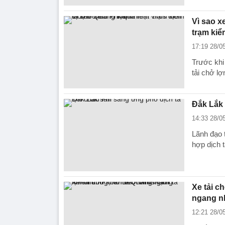
Vì sao x
trạm ki
17:19 28/0
Trước khi
tải chở l
Đắk Lắk 
14:33 28/0
Lãnh đạo 
hợp dịch t
Xe tải c
ngang n
12:21 28/0