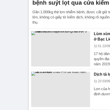
bệnh suýt lọt qua cửa kiểm
Gần 1.000kg thịt lợn nhiễm bệnh, được cất giữ t
lớn, không có giấy tờ kiểm dịch, không rõ nguồn
thụ.
Lùm xùm 
ở Bạc Li
11:51 22/0
17 hộ dân
quyền địa 
năm 2019
Dịch tả 
11:23 03/0
Lợn của h
định dương