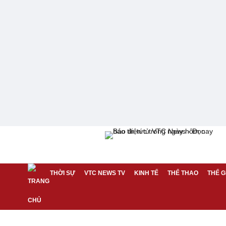
THỜI SỰ
VTC NEWS TV
KINH TẾ
THỂ THAO
THẾ G