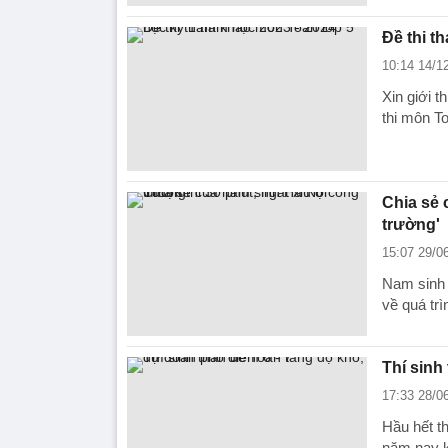
Đề thi t
10:14 14/1
Xin giới 
thi môn T
Chia sẻ 
trường'
15:07 29/0
Nam sinh '
về quá trì
Thí sinh
17:33 28/0
Hầu hết th
năm nay k