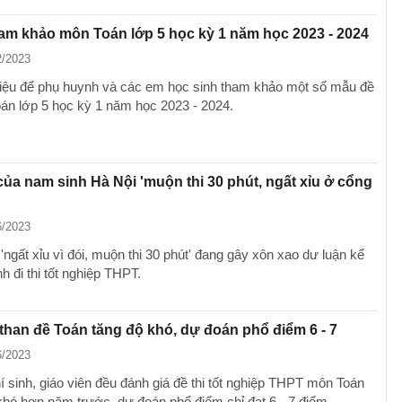
ham khảo môn Toán lớp 5 học kỳ 1 năm học 2023 - 2024
2/2023
thiệu để phụ huynh và các em học sinh tham khảo một số mẫu đề
oán lớp 5 học kỳ 1 năm học 2023 - 2024.
của nam sinh Hà Nội 'muộn thi 30 phút, ngất xỉu ở cổng
6/2023
ngất xỉu vì đói, muộn thi 30 phút' đang gây xôn xao dư luận kể
nh đi thi tốt nghiệp THPT.
 than đề Toán tăng độ khó, dự đoán phổ điểm 6 - 7
6/2023
í sinh, giáo viên đều đánh giá đề thi tốt nghiệp THPT môn Toán
hó hơn năm trước, dự đoán phổ điểm chỉ đạt 6 - 7 điểm.