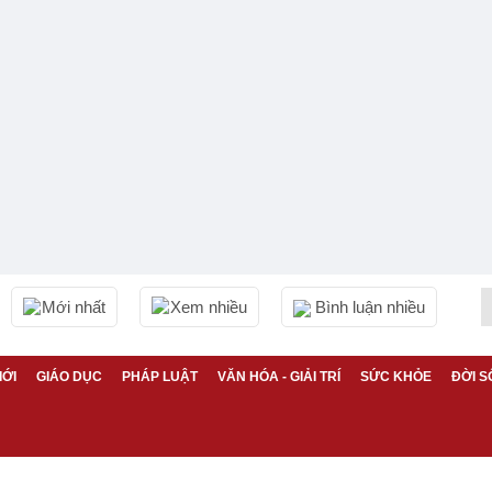
Mới nhất
Xem nhiều
Bình luận nhiều
IỚI
GIÁO DỤC
PHÁP LUẬT
VĂN HÓA - GIẢI TRÍ
SỨC KHỎE
ĐỜI S