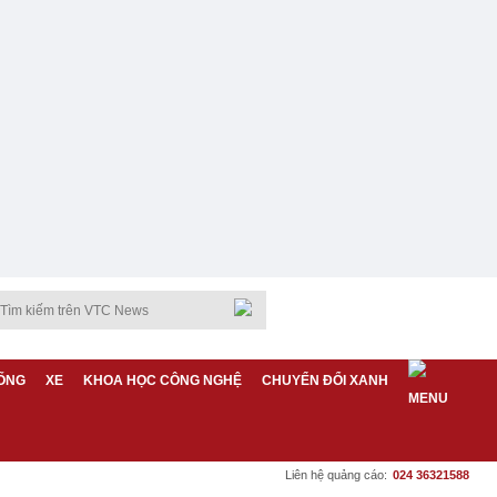
ỐNG
XE
KHOA HỌC CÔNG NGHỆ
CHUYỂN ĐỔI XANH
Liên hệ quảng cáo:
024 36321588