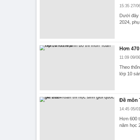
15:35 27/0
Dưới đây 
2024, phụ
Hơn 470 
11:09 09/0
Theo thốn
lớp 10 sán
Đề môn T
14:45 05/0
Hơn 600 th
năm học 2