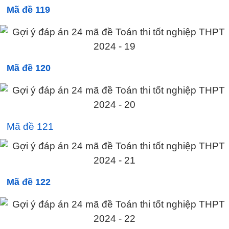
Mã đề 119
Mã đề 120
Mã đề 121
Mã đề 122