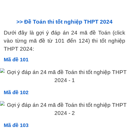
>> Đề Toán thi tốt nghiệp THPT 2024
Dưới đây là gợi ý đáp án 24 mã đề Toán (click
vào từng mã đề từ 101 đến 124) thi tốt nghiệp
THPT 2024:
Mã đề 101
Mã đề 102
Mã đề 103