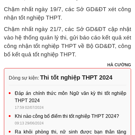
Chậm nhất ngày 19/7, các Sở GD&ĐT xét công
nhận tốt nghiệp THPT.
Chậm nhất ngày 21/7, các Sở GD&ĐT cập nhật
vào hệ thống quản lý thi, gửi báo cáo kết quả xét
công nhận tốt nghiệp THPT về Bộ GD&ĐT, công
bố kết quả tốt nghiệp THPT.
HÀ CƯỜNG
Thi tốt nghiệp THPT 2024
Dòng sự kiện:
Đáp án chính thức môn Ngữ văn kỳ thi tốt nghiệp
THPT 2024
17:59 02/07/2024
Khi nào công bố điểm thi tốt nghiệp THPT 2024?
09:13 29/06/2024
Ra khỏi phòng thi, nữ sinh được bạn thân tặng