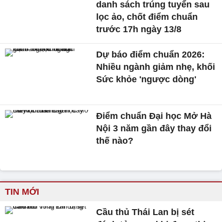
danh sách trúng tuyển sau
lọc ảo, chốt điểm chuẩn
trước 17h ngày 13/8
Dự báo điểm chuẩn 2026:
Nhiều ngành giảm nhẹ, khối
Sức khỏe 'ngược dòng'
Điểm chuẩn Đại học Mở Hà
Nội 3 năm gần đây thay đổi
thế nào?
TIN MỚI
Cầu thủ Thái Lan bị sét