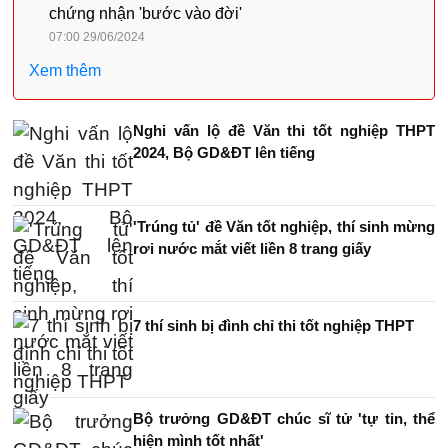
chứng nhận 'bước vào đời'
07:00 29/06/2024
Xem thêm
Nghi vấn lộ đề Văn thi tốt nghiệp THPT
2024, Bộ GD&ĐT lên tiếng
'Trúng tủ' đề Văn tốt nghiệp, thí sinh mừng
rơi nước mắt viết liền 8 trang giấy
7 thí sinh bị đình chỉ thi tốt nghiệp THPT
Bộ trưởng GD&ĐT chúc sĩ tử 'tự tin, thể
hiện mình tốt nhất'