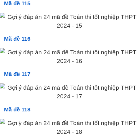
Mã đề 115
Mã đề 116
Mã đề 117
Mã đề 118