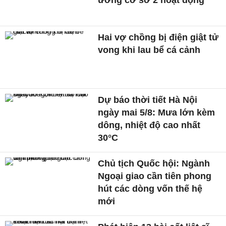
ương cơ sở 2 hoạt động
Hai vợ chồng bị điện giật tử
vong khi lau bể cá cảnh
Dự báo thời tiết Hà Nội
ngày mai 5/8: Mưa lớn kèm
dông, nhiệt độ cao nhất
30°C
Chủ tịch Quốc hội: Ngành
Ngoại giao cần tiên phong
hút các dòng vốn thế hệ
mới