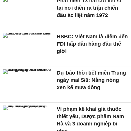
Phát hiện 13 hài cốt liệt sĩ
tại nơi diễn ra trận chiến
đấu ác liệt năm 1972
HSBC: Việt Nam là điểm đến
FDI hấp dẫn hàng đầu thế
giới
Dự báo thời tiết miền Trung
ngày mai 5/8: Nắng nóng
xen kẽ mưa dông
Vi phạm kê khai giá thuốc
thiết yếu, Dược phẩm Nam
Hà và 3 doanh nghiệp bị
phạt