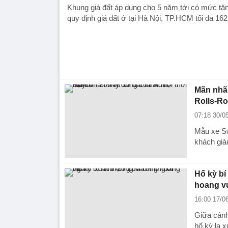
Khung giá đất áp dụng cho 5 năm tới có mức tă
quy định giá đất ở tại Hà Nội, TP.HCM tối đa 162
Mãn nhãn
Rolls-R
07:18 30/0
Mẫu xe Sw
khách già
Hố kỳ bí
hoang v
16:00 17/0
Giữa cánh
hố kỳ lạ x