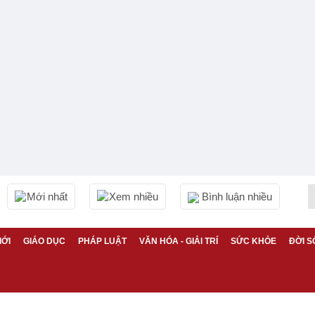
Mới nhất
Xem nhiều
Bình luận nhiều
IỚI
GIÁO DỤC
PHÁP LUẬT
VĂN HÓA - GIẢI TRÍ
SỨC KHỎE
ĐỜI S