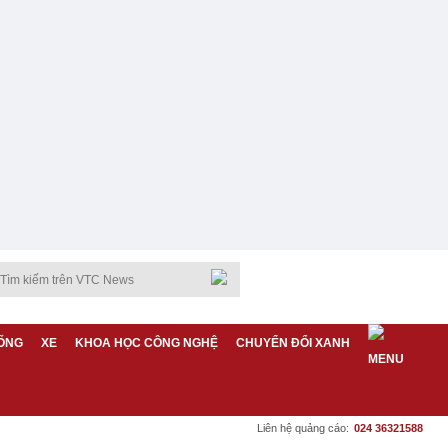
ỐNG
XE
KHOA HỌC CÔNG NGHỆ
CHUYỂN ĐỔI XANH
Liên hệ quảng cáo:
024 36321588