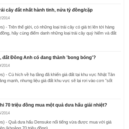
ái cây đắt nhất hành tinh, nửa tỷ đồng/cặp
2/2014
 - Trên thế giới, có những loại trái cây có giá trị lên tới hàng
u đồng, hãy cùng điểm danh những loại trái cây quý hiếm và đắt
, đất Đông Anh có đang thành 'bong bóng'?
9/2014
) - Cú hích về hạ tầng đã khiến giá đất tại khu vực Nhật Tân
ăng mạnh, nhưng liệu giá đất khu vực sẽ lại rơi vào cơn "sốt
hi 70 triệu đồng mua một quả dưa hấu giải nhiệt?
6/2014
) - Quả dưa hấu Densuke nổi tiếng vừa được mua với giá
ên (khoảng 70 triệu đồng).