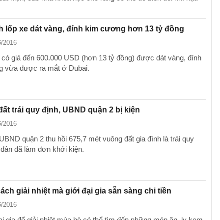
 lốp xe dát vàng, đính kim cương hơn 13 tỷ đồng
6/2016
e có giá đến 600.000 USD (hơn 13 tỷ đồng) được dát vàng, đính
 vừa được ra mắt ở Dubai.
đất trái quy định, UBND quận 2 bị kiện
6/2016
UBND quận 2 thu hồi 675,7 mét vuông đất gia đình là trái quy
 dân đã làm đơn khởi kiện.
ch giải nhiệt mà giới đại gia sẵn sàng chi tiền
6/2016
ại gia để giải nhiệt mùa hè có thể tìm đến những món ăn, ly kem