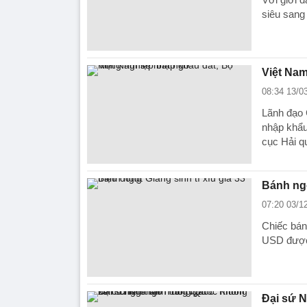
siêu sang
Việt Nam
08:34 13/0
Lãnh đạo 
nhập khẩu
cục Hải q
Bánh ngọ
07:20 03/1
Chiếc bánh
USD được 
Đại sứ N