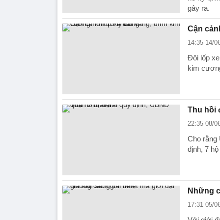
gây ra.
Cận cảnh
14:35 14/0
Đôi lốp x
kim cương
Thu hồi 
22:35 08/0
Cho rằng 
định, 7 hộ
Những cá
17:31 05/0
Với giới đ