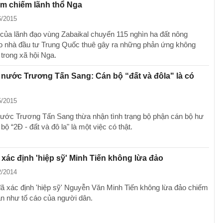
m chiếm lãnh thổ Nga
6/2015
của lãnh đạo vùng Zabaikal chuyển 115 nghìn ha đất nông
o nhà đầu tư Trung Quốc thuê gây ra những phản ứng không
 trong xã hội Nga.
 nước Trương Tấn Sang: Cán bộ “đất và đôla" là có
5/2015
nước Trương Tấn Sang thừa nhận tình trạng bộ phận cán bộ hư
bộ “2Đ - đất và đô la" là một việc có thật.
xác định 'hiệp sỹ' Minh Tiến không lừa đảo
2/2014
ã xác định 'hiệp sỹ' Nguyễn Văn Minh Tiến không lừa đảo chiếm
sản như tố cáo của người dân.