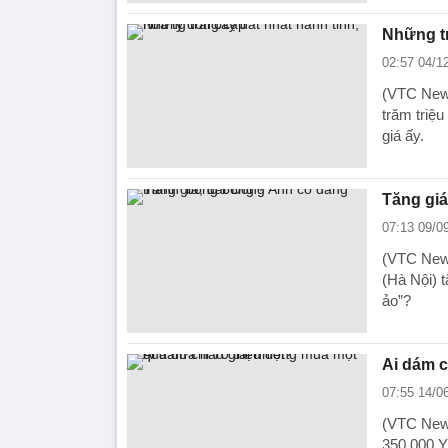
Những tr
02:57 04/1
(VTC News)
trăm triệ
giá ấy.
Tăng giá
07:13 09/0
(VTC News
(Hà Nội) t
ảo”?
Ai dám c
07:55 14/0
(VTC News
350.000 Y