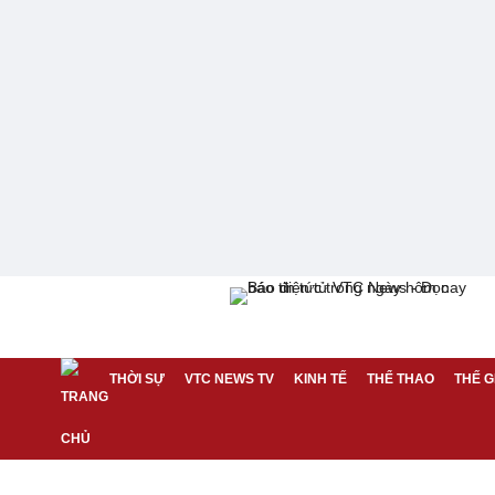
THỜI SỰ
VTC NEWS TV
KINH TẾ
THỂ THAO
THẾ G