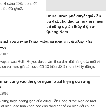
ng khoảng 20%, trong đó
 triệu đồng/m2.
Chưa được phê duyệt giá đền
bù đất, chủ đầu tư ngang nhiên
thi công dự án thủy điện ở
Quảng Nam
 siêu xe đắt nhất mọi thời đại hơn 286 tỷ đồng của
oyce
5/2017
eptail của Rolls-Royce được làm theo đơn đặt hàng của một vị
u có và mức giá bán cực đắt 13 triệu USD (hơn 286 tỷ đồng).
 như 'cổng vào thế giới ngầm' xuất hiện giữa rừng
u
6/2016
 rừng taiga hoang lạnh của vùng viễn Đông nước Nga có một
uất hiện, các nhà khoa học cho rằng có thể do biến đổi khí hậu