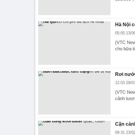
Hà Nội có
05:05 13/0
(VTC News)
cho bữa tố
Rơi nước
12:03 29/0
(VTC News
cảnh tượn
Cận cảnh
09:31 23/0