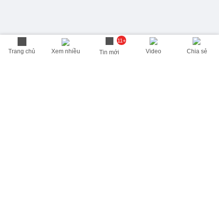
11+
Trang chủ
Xem nhiều
Video
Chia sẻ
Tin mới
THÔNG TIN HỮU ÍCH
Cập nhật nhanh các thông tin được quan tâm mỗi ngày