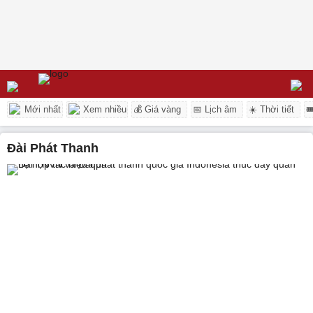
Mới nhất
Xem nhiều
💰 Giá vàng
📅 Lịch âm
☀️ Thời tiết

Đài Phát Thanh